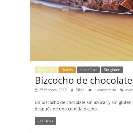
Bizcochos
Dulces
sin azúcar
Sin gluten
Bizcocho de chocolate 
25 febrero, 2019
Silvia
1 comentario
ave
Un bizcocho de chocolate sin azúcar y sin gluten
después de una comida o cena.
Leer más