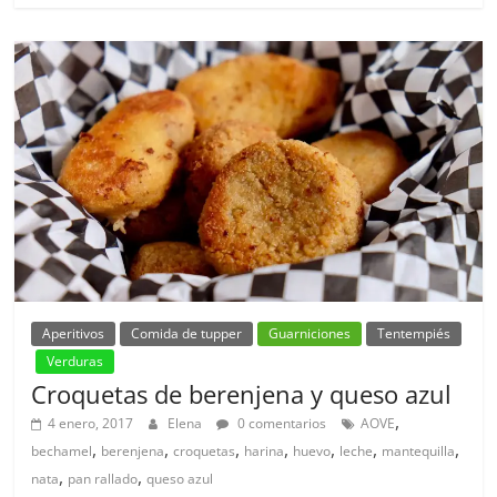
Aperitivos
Comida de tupper
Guarniciones
Tentempiés
Verduras
Croquetas de berenjena y queso azul
,
4 enero, 2017
Elena
0 comentarios
AOVE
,
,
,
,
,
,
,
bechamel
berenjena
croquetas
harina
huevo
leche
mantequilla
,
,
nata
pan rallado
queso azul