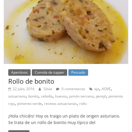
Aperitivos
Comida de tupper
Pescado
Rollo de bonito
,
,
22 julio, 2016
Silvia
0 comentarios
ajo
AOVE
,
,
,
,
,
,
astuariano
bonito
cebolla
huevos
jamón serrano
perejil
pimiento
,
,
,
rojo
pimiento verde
recetas astuarianas
rollo
¡Hola chic@s! Hoy os traigo un plato de origen asturiano.
Se trata de un rollo de bonito muy típico del