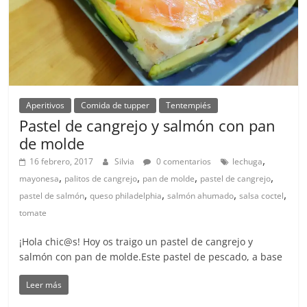
Aperitivos
Comida de tupper
Tentempiés
Pastel de cangrejo y salmón con pan
de molde
,
16 febrero, 2017
Silvia
0 comentarios
lechuga
,
,
,
,
mayonesa
palitos de cangrejo
pan de molde
pastel de cangrejo
,
,
,
,
pastel de salmón
queso philadelphia
salmón ahumado
salsa coctel
tomate
¡Hola chic@s! Hoy os traigo un pastel de cangrejo y
salmón con pan de molde.Este pastel de pescado, a base
Leer más