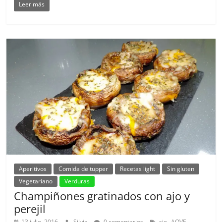
Leer más
Aperitivos
Comida de tupper
Recetas light
Sin gluten
Vegetariano
Verduras
Champiñones gratinados con ajo y
perejil
,
,
13 julio, 2016
Silvia
0 comentarios
ajo
AOVE