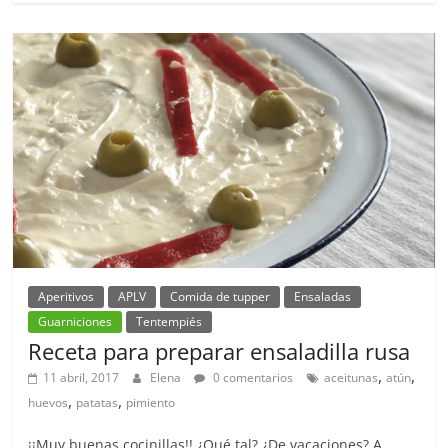
Aperitivos
APLV
Comida de tupper
Ensaladas
Guarniciones
Tentempiés
Receta para preparar ensaladilla rusa
,
,
11 abril, 2017
Elena
0 comentarios
aceitunas
atún
,
,
huevos
patatas
pimiento
¡¡Muy buenas cocinillas!! ¿Qué tal? ¿De vacaciones? A