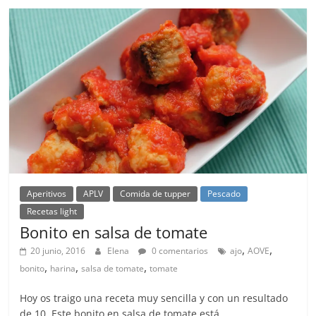
Aperitivos
APLV
Comida de tupper
Pescado
Recetas light
Bonito en salsa de tomate
,
,
20 junio, 2016
Elena
0 comentarios
ajo
AOVE
,
,
,
bonito
harina
salsa de tomate
tomate
Hoy os traigo una receta muy sencilla y con un resultado
de 10. Este bonito en salsa de tomate está