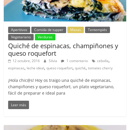
Aperitivos
Comida de tupper
Masas
Tentempiés
Vegetariano
Verduras
Quiché de espinacas, champiñones y
queso roquefort
,
12 octubre, 2016
Silvia
1 comentario
cebolla
,
,
,
,
espinacas
leche ideal
queso roquefort
quiché
tomates cherry
¡Hola chic@s! Hoy os traigo una quiché de espinacas,
champiñones y queso roquefort, un plato vegetariano,
fácil de preparar e ideal para
Leer más