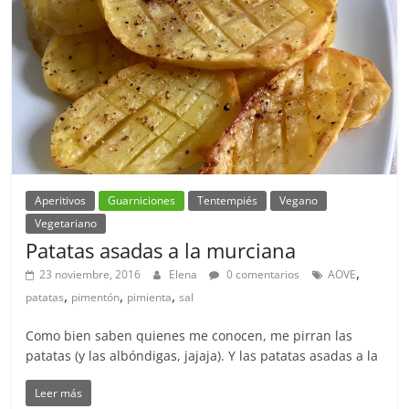
Aperitivos
Guarniciones
Tentempiés
Vegano
Vegetariano
Patatas asadas a la murciana
,
23 noviembre, 2016
Elena
0 comentarios
AOVE
,
,
,
patatas
pimentón
pimienta
sal
Como bien saben quienes me conocen, me pirran las
patatas (y las albóndigas, jajaja). Y las patatas asadas a la
Leer más