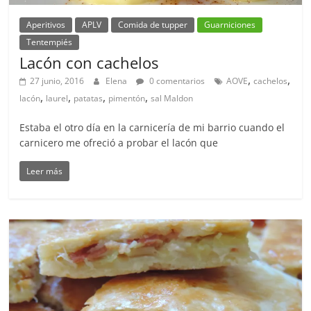
Aperitivos
APLV
Comida de tupper
Guarniciones
Tentempiés
Lacón con cachelos
,
,
27 junio, 2016
Elena
0 comentarios
AOVE
cachelos
,
,
,
,
lacón
laurel
patatas
pimentón
sal Maldon
Estaba el otro día en la carnicería de mi barrio cuando el
carnicero me ofreció a probar el lacón que
Leer más