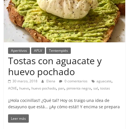
Aperitivos
APLV
Tentempiés
Tostas con aguacate y
huevo pochado
,
30 marzo, 2018
Elena
0 comentarios
aguacate
,
,
,
,
,
,
AOVE
huevo
huevo pochado
pan
pimienta negra
sal
tostas
¡¡Hola cocinillas!! ¿Qué tal? Hoy os traigo una idea de
desayuno que está… ¡¡Ay cómo está!! Y encima se prepara
Leer más