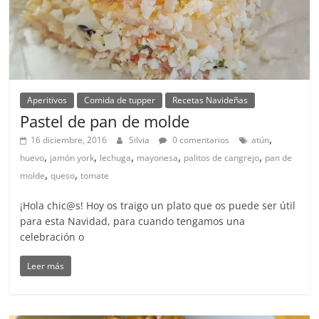
Aperitivos
Comida de tupper
Recetas Navideñas
Pastel de pan de molde
,
16 diciembre, 2016
Silvia
0 comentarios
atún
,
,
,
,
,
huevo
jamón york
lechuga
mayonesa
palitos de cangrejo
pan de
,
,
molde
queso
tomate
¡Hola chic@s! Hoy os traigo un plato que os puede ser útil
para esta Navidad, para cuando tengamos una
celebración o
Leer más