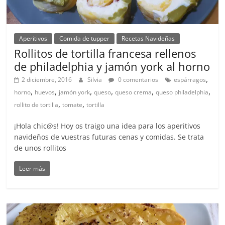
Aperitivos
Comida de tupper
Recetas Navideñas
Rollitos de tortilla francesa rellenos
de philadelphia y jamón york al horno
,
2 diciembre, 2016
Silvia
0 comentarios
espárragos
,
,
,
,
,
,
horno
huevos
jamón york
queso
queso crema
queso philadelphia
,
,
rollito de tortilla
tomate
tortilla
¡Hola chic@s! Hoy os traigo una idea para los aperitivos
navideños de vuestras futuras cenas y comidas. Se trata
de unos rollitos
Leer más