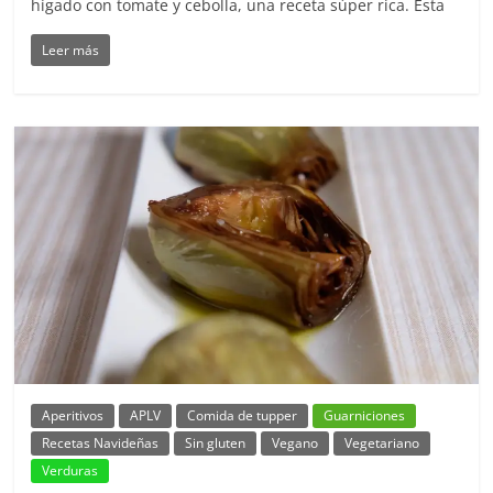
hígado con tomate y cebolla, una receta súper rica. Esta
Leer más
Aperitivos
APLV
Comida de tupper
Guarniciones
Recetas Navideñas
Sin gluten
Vegano
Vegetariano
Verduras