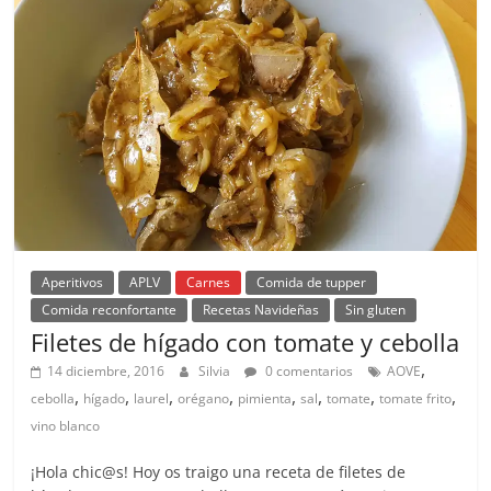
Aperitivos
APLV
Carnes
Comida de tupper
Comida reconfortante
Recetas Navideñas
Sin gluten
Filetes de hígado con tomate y cebolla
,
14 diciembre, 2016
Silvia
0 comentarios
AOVE
,
,
,
,
,
,
,
,
cebolla
hígado
laurel
orégano
pimienta
sal
tomate
tomate frito
vino blanco
¡Hola chic@s! Hoy os traigo una receta de filetes de