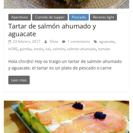
Aperitivos
Comida de tupper
Pescado
Recetas light
Tartar de salmón ahumado y
aguacate
,
23 febrero, 2017
Silvia
1 comentario
aguacate
,
,
,
,
,
,
AOVE
gamba
limón
sal
salmón
salmón ahumado
tomate
Hola chic@s! Hoy os traigo un tartar de salmón ahumado
y aguacate, el tartar es un plato de pescado o carne
Leer más