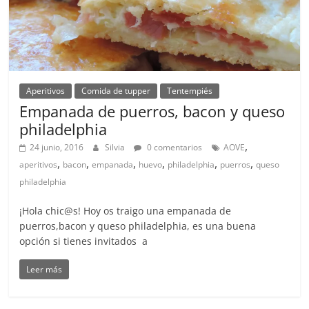
Aperitivos
Comida de tupper
Tentempiés
Empanada de puerros, bacon y queso
philadelphia
,
24 junio, 2016
Silvia
0 comentarios
AOVE
,
,
,
,
,
,
aperitivos
bacon
empanada
huevo
philadelphia
puerros
queso
philadelphia
¡Hola chic@s! Hoy os traigo una empanada de
puerros,bacon y queso philadelphia, es una buena
opción si tienes invitados a
Leer más