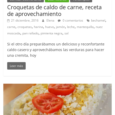
Croquetas de caldo de carne, receta
de aprovechamiento
,
21 diciembre, 2016
Elena
0 comentarios
bechamel
,
,
,
,
,
,
,
carne
croquetas
harina
huevo
jamón
leche
mantequilla
nuez
,
,
,
moscada
pan rallado
pimienta negra
sal
Si el otro día preparábamos un delicioso y reconfortante
caldo casero y aprovechábamos las verduras para hacer
una cremita, hoy
Leer más