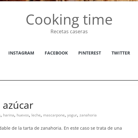
Cooking time
Recetas caseras
INSTAGRAM
FACEBOOK
PINTEREST
TWITTER
n azúcar
,
,
,
,
,
,
s
harina
huevos
leche
mascarpone
yogur
zanahoria
able de la tarta de zanahoria. En este caso se trata de una