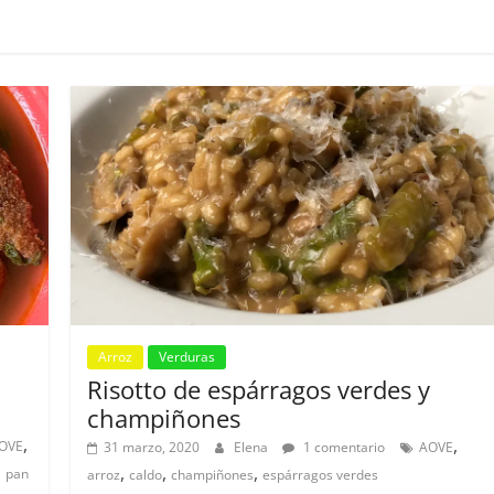
Arroz
Verduras
Risotto de espárragos verdes y
champiñones
,
,
OVE
31 marzo, 2020
Elena
1 comentario
AOVE
,
,
,
,
pan
arroz
caldo
champiñones
espárragos verdes