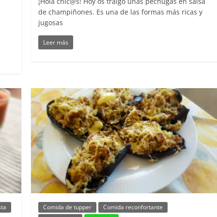
¡Hola chic@s! Hoy os traigo unas pechugas en salsa
de champiñones. Es una de las formas más ricas y
jugosas
Leer más
sta
Comida de tupper
Comida reconfortante