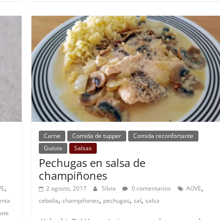
Carne
Comida de tupper
Comida reconfortante
Guisos
Salsas
Pechugas en salsa de
champiñones
,
,
VE
2 agosto, 2017
Silvia
0 comentarios
AOVE
,
,
,
,
enta
cebolla
champiñones
pechugas
sal
salsa
ate