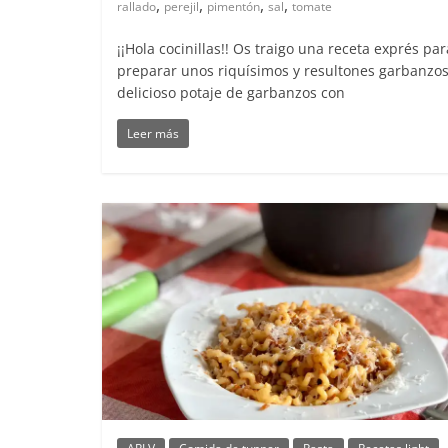
,
,
,
,
rallado
perejil
pimentón
sal
tomate
¡¡Hola cocinillas!! Os traigo una receta exprés par
preparar unos riquísimos y resultones garbanzos
delicioso potaje de garbanzos con
Leer más