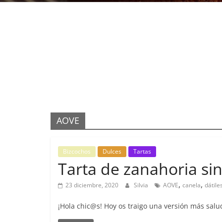
AOVE
Bizcochos
Dulces
Tartas
Tarta de zanahoria si
,
,
23 diciembre, 2020
Silvia
AOVE
canela
dátile
¡Hola chic@s! Hoy os traigo una versión más salud