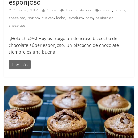
esponjoso
,
,
2 marzo, 2017
Silvia
0 comentarios
azúcar
cacao
,
,
,
,
,
,
chocolate
harina
huevos
leche
levadura
nata
pepitas de
chocolate
¡Hola chic@s! Hoy os traigo un delicioso bizcocho de
chocolate súper esponjoso. Un bizcocho de chocolate
siempre es una buena
Leer más