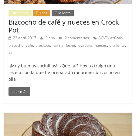
Bizcochos
Dulces
Olla lenta
Bizcocho de café y nueces en Crock
Pot
,
,
23 abril, 2017
Elena
2 comentarios
AOVE
azúcar
,
,
,
,
,
,
,
,
bizcocho
café
crockpot
harina
leche
levadura
nueces
olla lenta
sal
¡¡Muy buenas cocinillas!! ¿Qué tal? Hoy os traigo una
receta con la que he preparado mi primer bizcocho en
olla
Leer más