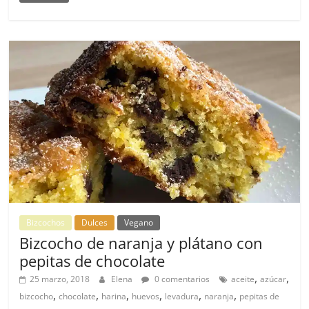
Bizcochos
Dulces
Vegano
Bizcocho de naranja y plátano con
pepitas de chocolate
,
,
25 marzo, 2018
Elena
0 comentarios
aceite
azúcar
,
,
,
,
,
,
bizcocho
chocolate
harina
huevos
levadura
naranja
pepitas de