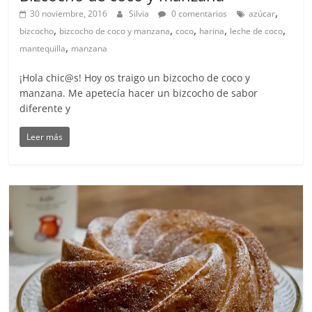
,
30 noviembre, 2016
Silvia
0 comentarios
azúcar
,
,
,
,
,
bizcocho
bizcocho de coco y manzana
coco
harina
leche de coco
,
mantequilla
manzana
¡Hola chic@s! Hoy os traigo un bizcocho de coco y
manzana. Me apetecía hacer un bizcocho de sabor
diferente y
Leer más