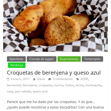
Aperitivos
Comida de tupper
Guarniciones
Tentempiés
Verduras
Croquetas de berenjena y queso azul
,
4 enero, 2017
Elena
0 comentarios
AOVE
,
,
,
,
,
,
,
bechamel
berenjena
croquetas
harina
huevo
leche
mantequilla
,
,
nata
pan rallado
queso azul
Parece que me ha dado por las croquetas. Y es que…
¿quién puede resistirse a estos bocaditos? Con una buena