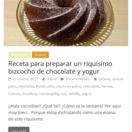
Bizcochos
Dulces
Receta para preparar un riquísimo
bizcocho de chocolate y yogur
,
21 marzo, 2017
Elena
0 comentarios
azúcar
azúcar
,
,
,
,
,
,
glass
bizcocho
bundt cake
cacao en polvo
chocolate
harina
,
,
,
,
,
huevos
levadura
mantequilla
sal
vainilla
yogur
¡¡Hola cocinillas!! ¿Qué tal? ¿Cómo va la semana? Por aquí
muy bien… Porque estoy disfrutando como una enana
de este riquísimo
Leer más