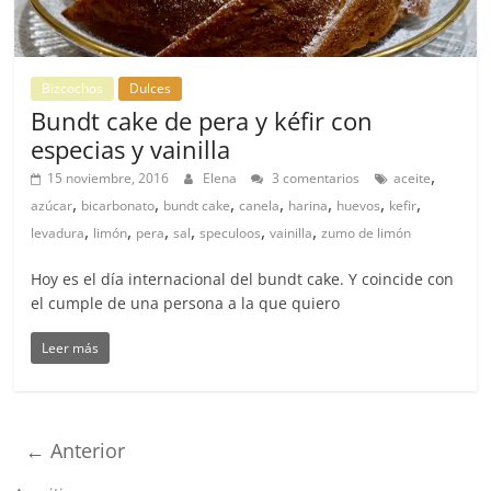
Bizcochos
Dulces
Bundt cake de pera y kéfir con
especias y vainilla
,
15 noviembre, 2016
Elena
3 comentarios
aceite
,
,
,
,
,
,
,
azúcar
bicarbonato
bundt cake
canela
harina
huevos
kefir
,
,
,
,
,
,
levadura
limón
pera
sal
speculoos
vainilla
zumo de limón
Hoy es el día internacional del bundt cake. Y coincide con
el cumple de una persona a la que quiero
Leer más
← Anterior