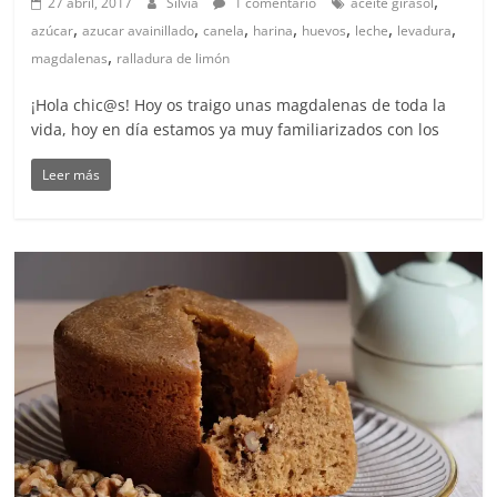
,
27 abril, 2017
Silvia
1 comentario
aceite girasol
,
,
,
,
,
,
,
azúcar
azucar avainillado
canela
harina
huevos
leche
levadura
,
magdalenas
ralladura de limón
¡Hola chic@s! Hoy os traigo unas magdalenas de toda la
vida, hoy en día estamos ya muy familiarizados con los
Leer más