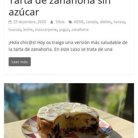
azúcar
,
,
,
,
23 diciembre, 2020
Silvia
AOVE
canela
dátiles
harina
,
,
,
,
huevos
leche
mascarpone
yogur
zanahoria
¡Hola chic@s! Hoy os traigo una versión más saludable de
la tarta de zanahoria. En este caso se trata de una
Leer más