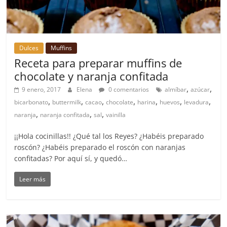
Dulces
Muffins
Receta para preparar muffins de
chocolate y naranja confitada
,
,
9 enero, 2017
Elena
0 comentarios
almíbar
azúcar
,
,
,
,
,
,
,
bicarbonato
buttermilk
cacao
chocolate
harina
huevos
levadura
,
,
,
naranja
naranja confitada
sal
vainilla
¡¡Hola cocinillas!! ¿Qué tal los Reyes? ¿Habéis preparado
roscón? ¿Habéis preparado el roscón con naranjas
confitadas? Por aquí sí, y quedó…
Leer más