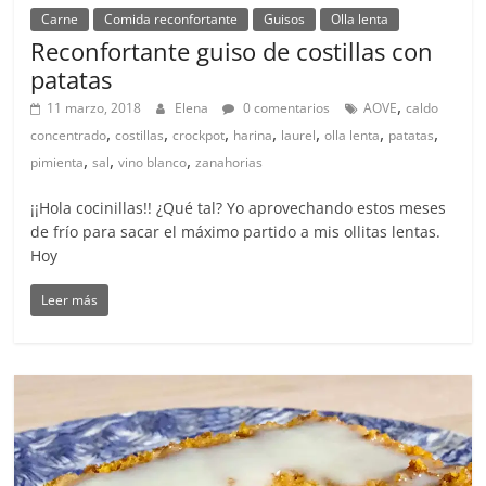
Carne
Comida reconfortante
Guisos
Olla lenta
Reconfortante guiso de costillas con
patatas
,
11 marzo, 2018
Elena
0 comentarios
AOVE
caldo
,
,
,
,
,
,
,
concentrado
costillas
crockpot
harina
laurel
olla lenta
patatas
,
,
,
pimienta
sal
vino blanco
zanahorias
¡¡Hola cocinillas!! ¿Qué tal? Yo aprovechando estos meses
de frío para sacar el máximo partido a mis ollitas lentas.
Hoy
Leer más