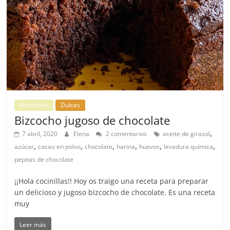
Bizcochos
Dulces
Bizcocho jugoso de chocolate
,
7 abril, 2020
Elena
2 comentarios
aceite de girasol
,
,
,
,
,
,
azúcar
cacao en polvo
chocolate
harina
huevos
levadura química
pepitas de chocolate
¡¡Hola cocinillas!! Hoy os traigo una receta para preparar
un delicioso y jugoso bizcocho de chocolate. Es una receta
muy
Leer más