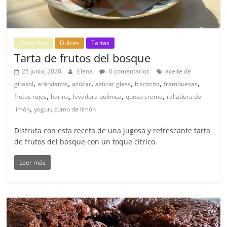
Bizcochos
Dulces
Tartas
Tarta de frutos del bosque
25 junio, 2020
Elena
0 comentarios
aceite de
,
,
,
,
,
,
girasol
arándanos
azúcar
azúcar glass
bizcocho
frambuesas
,
,
,
,
frutos rojos
harina
levadura química
queso crema
ralladura de
,
,
limón
yogur
zumo de limón
Disfruta con esta receta de una jugosa y refrescante tarta
de frutos del bosque con un toque cítrico.
Leer más