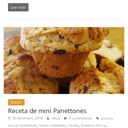
Leer más
Dulces
Receta de mini Panettones
,
30 diciembre, 2016
Silvia
0 comentarios
azúcar
,
,
,
,
azucar avainillado
frutas confitadas
harina
levadura fresca