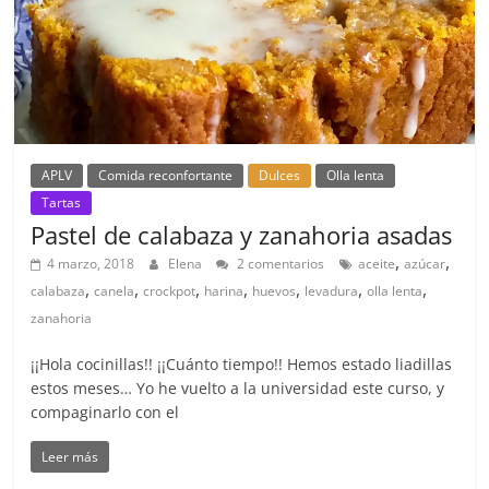
APLV
Comida reconfortante
Dulces
Olla lenta
Tartas
Pastel de calabaza y zanahoria asadas
,
,
4 marzo, 2018
Elena
2 comentarios
aceite
azúcar
,
,
,
,
,
,
,
calabaza
canela
crockpot
harina
huevos
levadura
olla lenta
zanahoria
¡¡Hola cocinillas!! ¡¡Cuánto tiempo!! Hemos estado liadillas
estos meses… Yo he vuelto a la universidad este curso, y
compaginarlo con el
Leer más