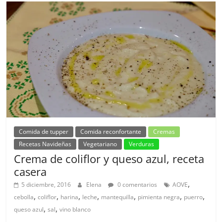
Comida de tupper
Comida reconfortante
Cremas
Recetas Navideñas
Vegetariano
Verduras
Crema de coliflor y queso azul, receta
casera
,
5 diciembre, 2016
Elena
0 comentarios
AOVE
,
,
,
,
,
,
,
cebolla
coliflor
harina
leche
mantequilla
pimienta negra
puerro
,
,
queso azul
sal
vino blanco