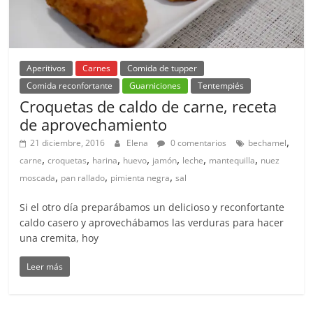
Aperitivos
Carnes
Comida de tupper
Comida reconfortante
Guarniciones
Tentempiés
Croquetas de caldo de carne, receta
de aprovechamiento
,
21 diciembre, 2016
Elena
0 comentarios
bechamel
,
,
,
,
,
,
,
carne
croquetas
harina
huevo
jamón
leche
mantequilla
nuez
,
,
,
moscada
pan rallado
pimienta negra
sal
Si el otro día preparábamos un delicioso y reconfortante
caldo casero y aprovechábamos las verduras para hacer
una cremita, hoy
Leer más