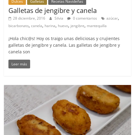
Dulces
Galletas
Recetas Navideñas
Galletas de jengibre y canela
,
28 diciembre, 2016
Silvia
0 comentarios
azúcar
,
,
,
,
,
bicarbonato
canela
harina
huevo
jengibre
mantequilla
¡Hola chic@s! Hoy os traigo unas deliciosas y crujientes
galletas de jengibre y canela. Las galletas de jengibre y
canela son
Leer más