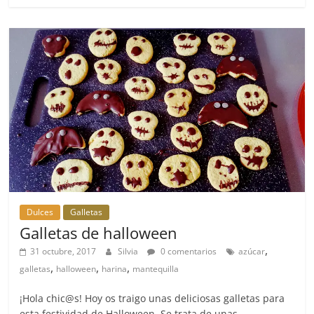
Dulces
Galletas
Galletas de halloween
,
31 octubre, 2017
Silvia
0 comentarios
azúcar
,
,
,
galletas
halloween
harina
mantequilla
¡Hola chic@s! Hoy os traigo unas deliciosas galletas para
esta festividad de Halloween. Se trata de unas