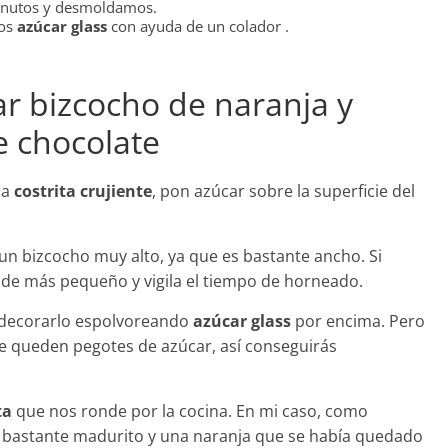
inutos y desmoldamos.
mos
azúcar glass
con ayuda de un colador .
r bizcocho de naranja y
e chocolate
na
costrita crujiente
, pon azúcar sobre la superficie del
un bizcocho muy alto, ya que es bastante ancho. Si
olde más pequeño y vigila el tiempo de horneado.
es decorarlo espolvoreando
azúcar glass
por encima. Pero
te queden pegotes de azúcar, así conseguirás
ta
que nos ronde por la cocina. En mi caso, como
o bastante madurito y una naranja que se había quedado