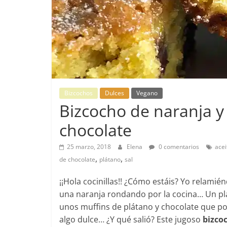
Bizcochos
Dulces
Vegano
Bizcocho de naranja y
chocolate
25 marzo, 2018
Elena
0 comentarios
acei
,
,
de chocolate
plátano
sal
¡¡Hola cocinillas!! ¿Cómo estáis? Yo relamié
una naranja rondando por la cocina… Un pl
unos muffins de plátano y chocolate que po
algo dulce… ¿Y qué salió? Este jugoso
bizco