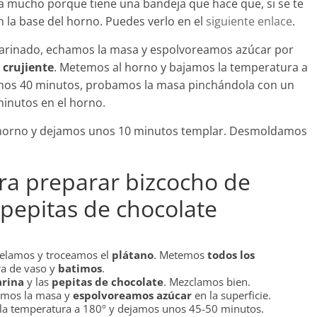
a mucho porque tiene una bandeja que hace que, si se te
n la base del horno. Puedes verlo en el
siguiente enlace
.
arinado, echamos la masa y espolvoreamos azúcar por
 crujiente
. Metemos al horno y bajamos la temperatura a
unos 40 minutos, probamos la masa pinchándola con un
 minutos en el horno.
 horno y dejamos unos 10 minutos templar. Desmoldamos
a preparar bizcocho de
 pepitas de chocolate
Pelamos y troceamos el
plátano
. Metemos
todos los
ra de vaso y
batimos
.
arina
y las
pepitas de chocolate
. Mezclamos bien.
amos la masa y
espolvoreamos azúcar
en la superficie.
la temperatura a 180º y dejamos unos 45-50 minutos.