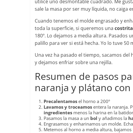
utilicé uno desmontable cuadrado. Me gust
sale la masa por ser muy líquida, no caiga e
Cuando tenemos el molde engrasado y enh
toda la superficie, si queremos una
costrita
180º. Lo dejamos a media altura. Pasados 
palillo para ver si está hecha. Yo lo tuve 50
Una vez ha pasado el tiempo, sacamos del
y dejamos enfriar sobre una rejilla.
Resumen de pasos par
naranja y plátano con
Precalentamos
el horno a 200º
Lavamos y troceamos
entera la naranja. 
ingredientes
menos la harina en la batido
Pasamos la masa a un
bol
y añadimos la
h
Engrasamos y enharinamos un molde. Ech
Metemos al horno a media altura, bajamos 