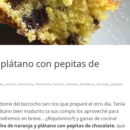
 plátano con pepitas de
,
,
,
,
,
,
,
,
te
azúcar
bizcocho
chocolate
harina
huevos
levadura
naranja
pepitas
ndome del bizcocho tan rico que preparé el otro día. Tenía
átano bien madurito (a sus compis los aproveché para
ndremos en breve… ¡¡Riquísimos!!) y ganas de cocinar
cho de naranja y plátano con pepitas de chocolate
, que