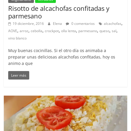
Risotto de alcachofas confitadas y
parmesano
,
19 diciembre, 2016
Elena
0 comentarios
alcachofas
,
,
,
,
,
,
,
,
AOVE
arroz
cebolla
crockpot
olla lenta
parmesano
queso
sal
vino blanco
Muy buenas cocinillas. Si el otro día os animaba a
preparar unas deliciosas alcachofas confitadas, hoy os
animo a que
Leer más