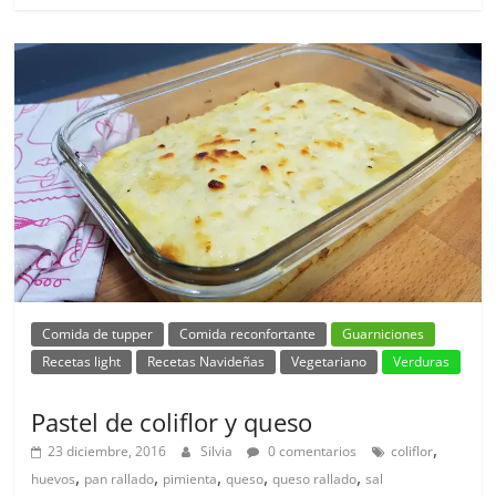
Comida de tupper
Comida reconfortante
Guarniciones
Recetas light
Recetas Navideñas
Vegetariano
Verduras
Pastel de coliflor y queso
,
23 diciembre, 2016
Silvia
0 comentarios
coliflor
,
,
,
,
,
huevos
pan rallado
pimienta
queso
queso rallado
sal