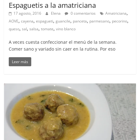
Espaguetis a la amatriciana
,
17 agosto, 2016
Elena
0 comentarios
Amatriciana
,
,
,
,
,
,
,
AOVE
cayena
espagueti
guancile
panceta
parmesano
pecorino
,
,
,
,
queso
sal
salsa
tomate
vino blanco
A veces cuesta confeccionar el menú de la semana.
Comer sano y variado sin caer en la rutina. Por eso
Leer más