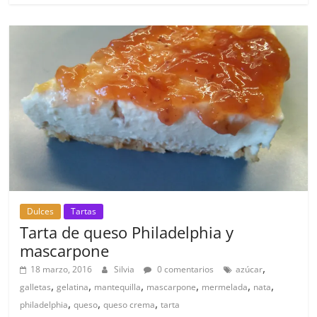
Dulces
Tartas
Tarta de queso Philadelphia y
mascarpone
,
18 marzo, 2016
Silvia
0 comentarios
azúcar
,
,
,
,
,
,
galletas
gelatina
mantequilla
mascarpone
mermelada
nata
,
,
,
philadelphia
queso
queso crema
tarta