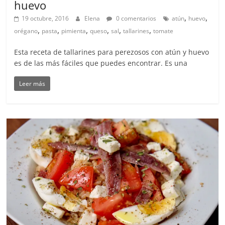
huevo
,
,
19 octubre, 2016
Elena
0 comentarios
atún
huevo
,
,
,
,
,
,
orégano
pasta
pimienta
queso
sal
tallarines
tomate
Esta receta de tallarines para perezosos con atún y huevo
es de las más fáciles que puedes encontrar. Es una
Leer más