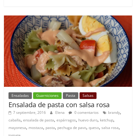
Ensaladas
Guarniciones
Pasta
Salsas
Ensalada de pasta con salsa rosa
,
7 septiembre, 2016
Elena
0 comentarios
brandy
,
,
,
,
,
caballa
ensalada de pasta
espárragos
huevo duro
ketchup
,
,
,
,
,
,
mayonesa
mostaza
pasta
pechuga de pavo
queso
salsa rosa
tomate