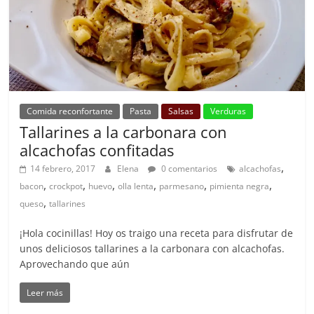
Comida reconfortante
Pasta
Salsas
Verduras
Tallarines a la carbonara con
alcachofas confitadas
,
14 febrero, 2017
Elena
0 comentarios
alcachofas
,
,
,
,
,
,
bacon
crockpot
huevo
olla lenta
parmesano
pimienta negra
,
queso
tallarines
¡Hola cocinillas! Hoy os traigo una receta para disfrutar de
unos deliciosos tallarines a la carbonara con alcachofas.
Aprovechando que aún
Leer más