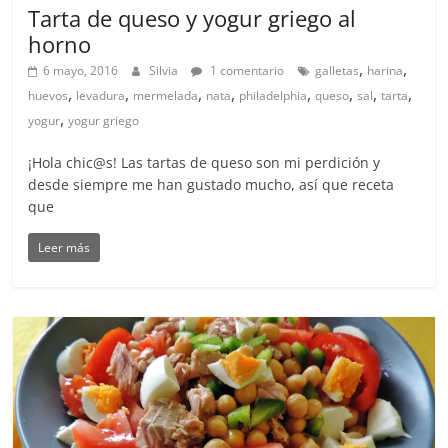
Tarta de queso y yogur griego al
horno
,
,
6 mayo, 2016
Silvia
1 comentario
galletas
harina
,
,
,
,
,
,
,
,
huevos
levadura
mermelada
nata
philadelphia
queso
sal
tarta
,
yogur
yogur griego
¡Hola chic@s! Las tartas de queso son mi perdición y
desde siempre me han gustado mucho, así que receta
que
Leer más