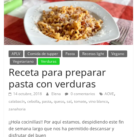
APLV
Comida de tupper
Pasta
Recetas light
Vegano
Vegetariano
Verduras
Receta para preparar
pasta con verduras
,
14 octubre, 2018
Elena
0 comentarios
AOVE
,
,
,
,
,
,
,
calabacín
cebolla
pasta
queso
sal
tomate
vino blanco
zanahoria
¡¡Hola cocinillas!! Por aquí estamos, despidiendo este fin
de semana largo que nos ha permitido descansar y
disfrutar del buen