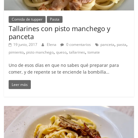
Comida de tupper
Pasta
Tallarines con pisto manchego y
panceta
,
,
19 junio, 2017
Elena
0 comentarios
panceta
pasta
,
,
,
,
pimiento
pisto manchego
queso
tallarines
tomate
Uno de esos días en que no sabes qué preparar para
comer, y de repente se te enciende la bombilla…
Leer más