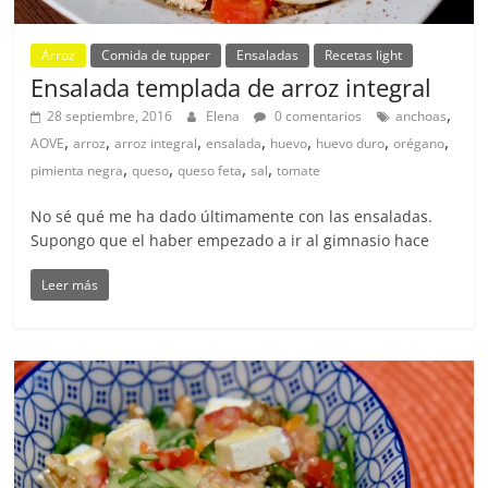
Arroz
Comida de tupper
Ensaladas
Recetas light
Ensalada templada de arroz integral
,
28 septiembre, 2016
Elena
0 comentarios
anchoas
,
,
,
,
,
,
,
AOVE
arroz
arroz integral
ensalada
huevo
huevo duro
orégano
,
,
,
,
pimienta negra
queso
queso feta
sal
tomate
No sé qué me ha dado últimamente con las ensaladas.
Supongo que el haber empezado a ir al gimnasio hace
Leer más