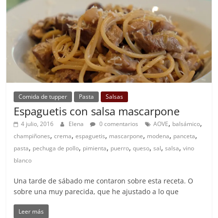
Comida de tupper
Pasta
Salsas
Espaguetis con salsa mascarpone
,
,
4 julio, 2016
Elena
0 comentarios
AOVE
balsámico
,
,
,
,
,
,
champiñones
crema
espaguetis
mascarpone
modena
panceta
,
,
,
,
,
,
,
pasta
pechuga de pollo
pimienta
puerro
queso
sal
salsa
vino
blanco
Una tarde de sábado me contaron sobre esta receta. O
sobre una muy parecida, que he ajustado a lo que
Leer más