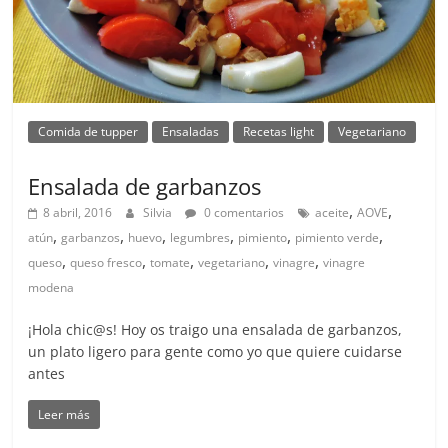
Comida de tupper
Ensaladas
Recetas light
Vegetariano
Ensalada de garbanzos
,
,
8 abril, 2016
Silvia
0 comentarios
aceite
AOVE
,
,
,
,
,
,
atún
garbanzos
huevo
legumbres
pimiento
pimiento verde
,
,
,
,
,
queso
queso fresco
tomate
vegetariano
vinagre
vinagre
modena
¡Hola chic@s! Hoy os traigo una ensalada de garbanzos,
un plato ligero para gente como yo que quiere cuidarse
antes
Leer más