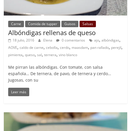
Carne
Comida de tupper
Guisos
Salsas
Albóndigas rellenas de queso
,
,
18 julio, 2016
Elena
0 comentarios
ajo
albóndigas
,
,
,
,
,
,
,
AOVE
caldo de carne
cebolla
cerdo
maasdam
pan rallado
perejil
,
,
,
,
pimienta
queso
sal
ternera
vino blanco
Me pirran las albóndigas. Con tomate, con salsa
española… De ternera, de pavo, de ternera y cerdo…
Jugosas, con su
Leer más