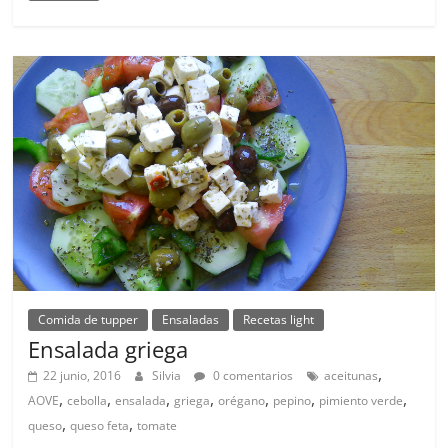
Comida de tupper
Ensaladas
Recetas light
Ensalada griega
,
22 junio, 2016
Silvia
0 comentarios
aceitunas
,
,
,
,
,
,
,
AOVE
cebolla
ensalada
griega
orégano
pepino
pimiento verde
,
,
queso
queso feta
tomate