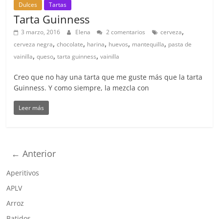
Dulces
Tartas
Tarta Guinness
,
3 marzo, 2016
Elena
2 comentarios
cerveza
,
,
,
,
,
cerveza negra
chocolate
harina
huevos
mantequilla
pasta de
,
,
,
vainilla
queso
tarta guinness
vainilla
Creo que no hay una tarta que me guste más que la tarta
Guinness. Y como siempre, la mezcla con
Leer más
← Anterior
Aperitivos
APLV
Arroz
Batidos