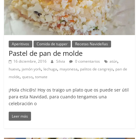
Aperitivos
Comida de tupper
Recetas Navideñas
Pastel de pan de molde
,
16 diciembre, 2016
Silvia
0 comentarios
atún
,
,
,
,
,
huevo
jamón york
lechuga
mayonesa
palitos de cangrejo
pan de
,
,
molde
queso
tomate
¡Hola chic@s! Hoy os traigo un plato que os puede ser útil
para esta Navidad, para cuando tengamos una
celebración o
Leer más