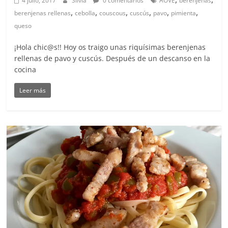
4 julio, 2017
Silvia
0 comentarios
AOVE
berenjenas
,
,
,
,
,
,
berenjenas rellenas
cebolla
couscous
cuscús
pavo
pimienta
queso
¡Hola chic@s!! Hoy os traigo unas riquísimas berenjenas
rellenas de pavo y cuscús. Después de un descanso en la
cocina
Leer más