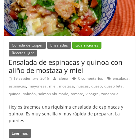
Comida de tupper
Ensaladas
Guarniciones
Recetas light
Ensalada de espinacas y quinoa con
aliño de mostaza y miel
,
19 septiembre, 2016
Elena
0 comentarios
ensalada
,
,
,
,
,
,
,
espinacas
mayonesa
miel
mostaza
nueces
queso
queso feta
,
,
,
,
,
quinoa
salmón
salmón ahumado
tomate
vinagre
zanahoria
Hoy os traemos una riquísima ensalada de espinacas y
quinoa. Es muy sencilla y muy rápida de preparar. La
puedes
Leer más