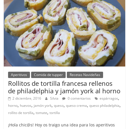
Aperitivos
Comida de tupper
Recetas Navideñas
Rollitos de tortilla francesa rellenos
de philadelphia y jamón york al horno
,
2 diciembre, 2016
Silvia
0 comentarios
espárragos
,
,
,
,
,
,
horno
huevos
jamón york
queso
queso crema
queso philadelphia
,
,
rollito de tortilla
tomate
tortilla
¡Hola chic@s! Hoy os traigo una idea para los aperitivos