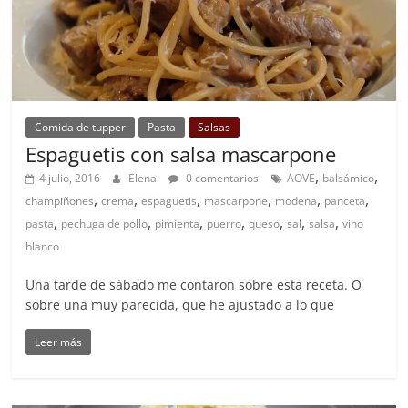
Comida de tupper
Pasta
Salsas
Espaguetis con salsa mascarpone
,
,
4 julio, 2016
Elena
0 comentarios
AOVE
balsámico
,
,
,
,
,
,
champiñones
crema
espaguetis
mascarpone
modena
panceta
,
,
,
,
,
,
,
pasta
pechuga de pollo
pimienta
puerro
queso
sal
salsa
vino
blanco
Una tarde de sábado me contaron sobre esta receta. O
sobre una muy parecida, que he ajustado a lo que
Leer más