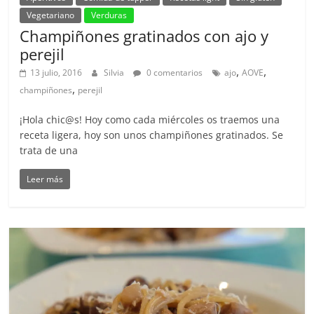
Vegetariano
Verduras
Champiñones gratinados con ajo y
perejil
,
,
13 julio, 2016
Silvia
0 comentarios
ajo
AOVE
,
champiñones
perejil
¡Hola chic@s! Hoy como cada miércoles os traemos una
receta ligera, hoy son unos champiñones gratinados. Se
trata de una
Leer más