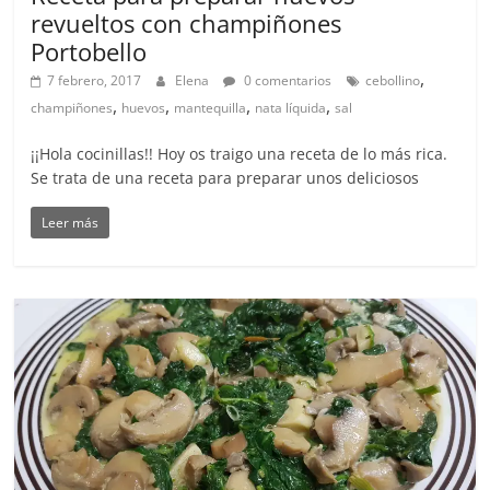
revueltos con champiñones
Portobello
,
7 febrero, 2017
Elena
0 comentarios
cebollino
,
,
,
,
champiñones
huevos
mantequilla
nata líquida
sal
¡¡Hola cocinillas!! Hoy os traigo una receta de lo más rica.
Se trata de una receta para preparar unos deliciosos
Leer más