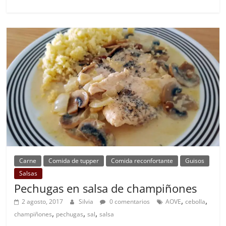
Carne
Comida de tupper
Comida reconfortante
Guisos
Salsas
Pechugas en salsa de champiñones
,
,
2 agosto, 2017
Silvia
0 comentarios
AOVE
cebolla
,
,
,
champiñones
pechugas
sal
salsa