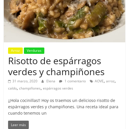
Arroz
Verduras
Risotto de espárragos
verdes y champiñones
,
,
31 marzo, 2020
Elena
1 comentario
AOVE
arroz
,
,
caldo
champiñones
espárragos verdes
¡¡Hola cocinillas!! Hoy os traemos un delicioso risotto de
espárragos verdes y champiñones. Una receta ideal para
cuando tenemos un
Leer más