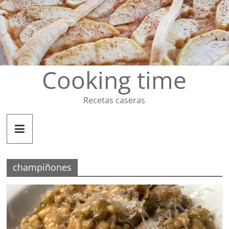
Saltar
al
contenido
Cooking time
Recetas caseras
champiñones