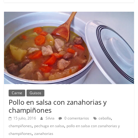
Carne
Guisos
Pollo en salsa con zanahorias y
champiñones
,
15 julio, 2016
Silvia
0 comentarios
cebolla
,
,
champiñones
pechuga en salsa
pollo en salsa con zanahorias y
,
champiñones
zanahorias