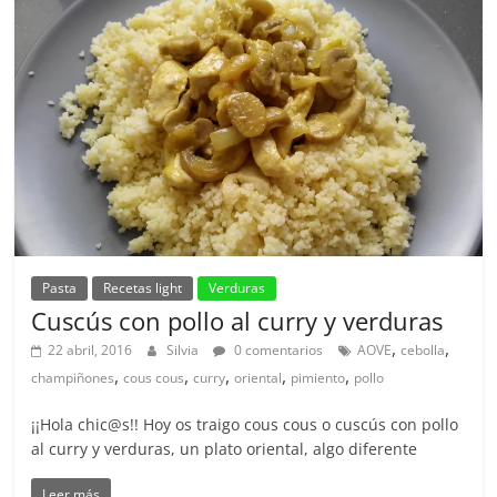
Pasta
Recetas light
Verduras
Cuscús con pollo al curry y verduras
,
,
22 abril, 2016
Silvia
0 comentarios
AOVE
cebolla
,
,
,
,
,
champiñones
cous cous
curry
oriental
pimiento
pollo
¡¡Hola chic@s!! Hoy os traigo cous cous o cuscús con pollo
al curry y verduras, un plato oriental, algo diferente
Leer más