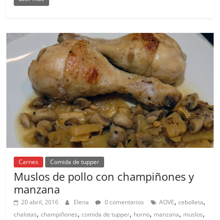
Carnes
Comida de tupper
Muslos de pollo con champiñones y
manzana
,
,
20 abril, 2016
Elena
0 comentarios
AOVE
cebolleta
,
,
,
,
,
,
chalotas
champiñones
comida de tupper
horno
manzana
muslos