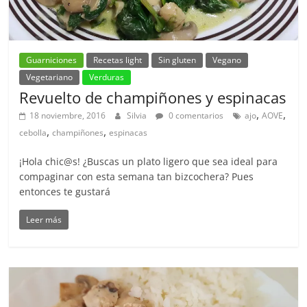
Guarniciones
Recetas light
Sin gluten
Vegano
Vegetariano
Verduras
Revuelto de champiñones y espinacas
,
,
18 noviembre, 2016
Silvia
0 comentarios
ajo
AOVE
,
,
cebolla
champiñones
espinacas
¡Hola chic@s! ¿Buscas un plato ligero que sea ideal para
compaginar con esta semana tan bizcochera? Pues
entonces te gustará
Leer más