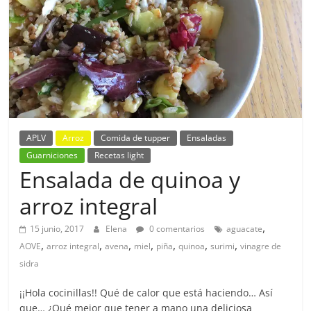
APLV
Arroz
Comida de tupper
Ensaladas
Guarniciones
Recetas light
Ensalada de quinoa y
arroz integral
,
15 junio, 2017
Elena
0 comentarios
aguacate
,
,
,
,
,
,
,
AOVE
arroz integral
avena
miel
piña
quinoa
surimi
vinagre de
sidra
¡¡Hola cocinillas!! Qué de calor que está haciendo… Así
que… ¿Qué mejor que tener a mano una deliciosa