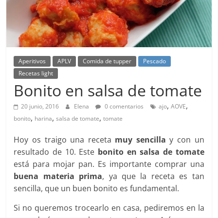
Aperitivos
APLV
Comida de tupper
Pescado
Recetas light
Bonito en salsa de tomate
,
,
20 junio, 2016
Elena
0 comentarios
ajo
AOVE
,
,
,
bonito
harina
salsa de tomate
tomate
Hoy os traigo una receta
muy sencilla
y con un
resultado de 10. Este
bonito en salsa de tomate
está para mojar pan. Es importante comprar una
buena materia prima
, ya que la receta es tan
sencilla, que un buen bonito es fundamental.
Si no queremos trocearlo en casa, pediremos en la