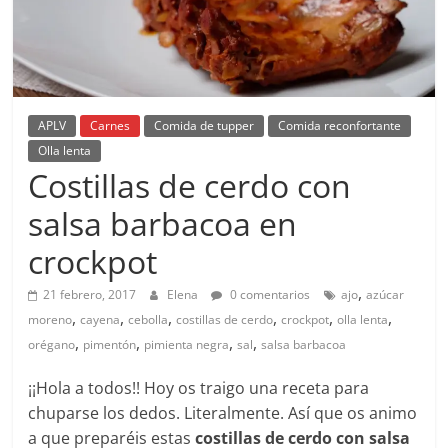
APLV
Carnes
Comida de tupper
Comida reconfortante
Olla lenta
Costillas de cerdo con
salsa barbacoa en
crockpot
,
21 febrero, 2017
Elena
0 comentarios
ajo
azúcar
,
,
,
,
,
,
moreno
cayena
cebolla
costillas de cerdo
crockpot
olla lenta
,
,
,
,
orégano
pimentón
pimienta negra
sal
salsa barbacoa
¡¡Hola a todos!! Hoy os traigo una receta para
chuparse los dedos. Literalmente. Así que os animo
a que preparéis estas
costillas de cerdo con salsa