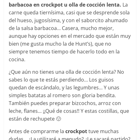
barbacoa en crockpot u olla de cocción lenta.
La
carne queda tiernísima, casi que se desprende sola
del hueso, jugosísima, y con el saborcito ahumado
de la salsa barbacoa… Casera, mucho mejor,
aunque hay opciones en el mercado que están muy
bien (me gusta mucho la de Hunt’s), que no
siempre tenemos tiempo de hacerlo todo en la
cocina.
¿Que aún no tienes una olla de cocción lenta? No
sabes lo que te estás perdiendo… Los guisos
quedan de escándalo, y las legumbres… Y unas
simples batatas al romero son gloria bendita.
También puedes preparar bizcochos, arroz con
leche, flanes… ¡¡Qué de cosas!! Y estas costillas, que
están de rechupete 🙂
Antes de comprarme la
crockpot
tuve muchas
dudas… ¿La utilizaré a menudo? ¿Le sacaré partido?