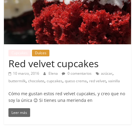
Cupcakes
Dulces
Red velvet cupcakes
,
10 marzo, 2016
Elena
0 comentarios
azúcar
,
,
,
,
,
buttermilk
chocolate
cupcakes
queso crema
red velvet
vainilla
Cómo me gustan estos red velvet cupcakes, y creo que no
soy la única 😉 Si tienes una merienda en
Leer más