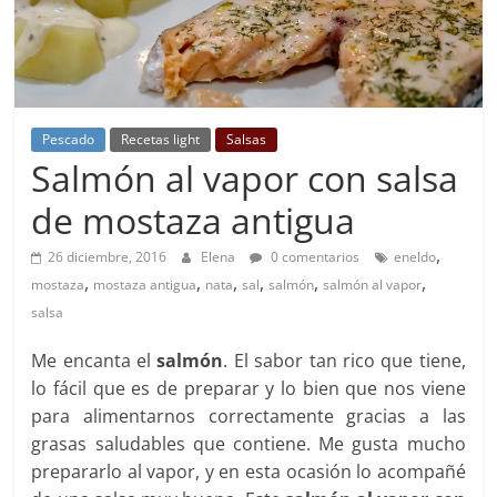
Pescado
Recetas light
Salsas
Salmón al vapor con salsa
de mostaza antigua
,
26 diciembre, 2016
Elena
0 comentarios
eneldo
,
,
,
,
,
,
mostaza
mostaza antigua
nata
sal
salmón
salmón al vapor
salsa
Me encanta el
salmón
. El sabor tan rico que tiene,
lo fácil que es de preparar y lo bien que nos viene
para alimentarnos correctamente gracias a las
grasas saludables que contiene. Me gusta mucho
prepararlo al vapor, y en esta ocasión lo acompañé