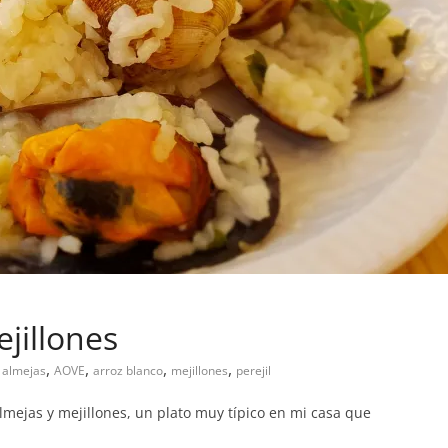
jillones
,
,
,
,
almejas
AOVE
arroz blanco
mejillones
perejil
lmejas y mejillones, un plato muy típico en mi casa que