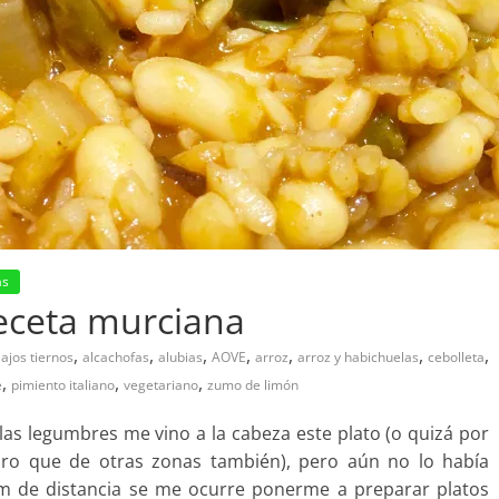
as
receta murciana
,
,
,
,
,
,
,
,
ajos tiernos
alcachofas
alubias
AOVE
arroz
arroz y habichuelas
cebolleta
,
,
,
e
pimiento italiano
vegetariano
zumo de limón
as legumbres me vino a la cabeza este plato (o quizá por
guro que de otras zonas también), pero aún no lo había
km de distancia se me ocurre ponerme a preparar platos