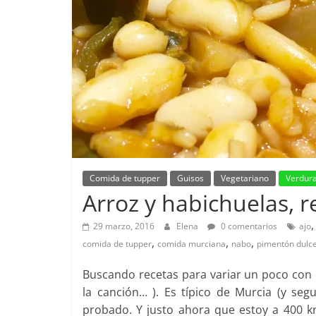
Comida de tupper
Guisos
Vegetariano
Verdur
Arroz y habichuelas, 
29 marzo, 2016
Elena
0 comentarios
ajo
,
,
,
comida de tupper
comida murciana
nabo
pimentón dulc
Buscando recetas para variar un poco con l
la canción… ). Es típico de Murcia (y se
probado. Y justo ahora que estoy a 400 