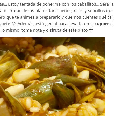
as
… Estoy tentada de ponerme con los caballitos… Será la
isfrutar de los platos tan buenos, ricos y sencillos que
ero que te animes a prepararlo y que nos cuentes qué tal,
pete 😉 Además, está genial para llevarla en el
tupper
al
e lo mismo, toma nota y disfruta de este plato 🙂