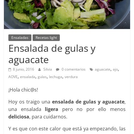
Ensaladas
Recetas light
Ensalada de gulas y
aguacate
,
,
8 junio, 2016
Silvia
0 comentarios
aguacate
ajo
,
,
,
,
AOVE
ensalada
gulas
lechuga
verdura
¡Hola chic@s!
Hoy os traigo una
ensalada de gulas y aguacate
,
una ensalada
ligera
pero no por ello menos
deliciosa
, para cuidarnos.
Y es que con este calor que está ya empezando, las