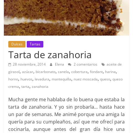
Dulces
Tartas
Tarta de zanahoria
28 noviembre, 2014
Elena
2 comentarios
aceite de
,
,
,
,
,
,
,
girasol
azúcar
bicarbonato
canela
cobertura
fondant
harina
,
,
,
,
,
,
horno
huevos
levadura
mantequilla
nuez moscada
queso
queso
,
,
crema
tarta
zanahoria
Mucha gente me hablaba de lo buena que estaba la
tarta de zanahoria. Y yo sin probarla… hasta hace
un par de semanas. Me animé porque una amiga la
quería para su cumpleaños, así que me ofrecí para
cocinarla, aunque antes del gran día hice una