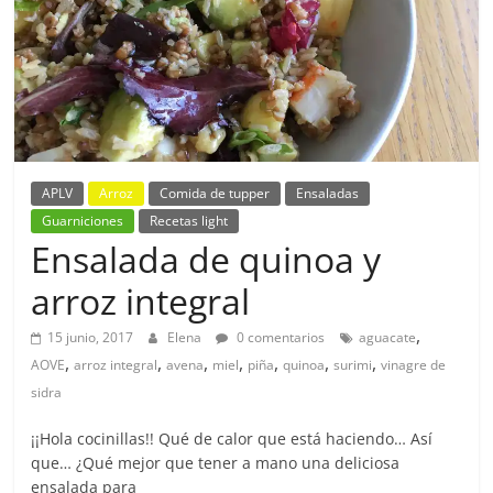
APLV
Arroz
Comida de tupper
Ensaladas
Guarniciones
Recetas light
Ensalada de quinoa y
arroz integral
,
15 junio, 2017
Elena
0 comentarios
aguacate
,
,
,
,
,
,
,
AOVE
arroz integral
avena
miel
piña
quinoa
surimi
vinagre de
sidra
¡¡Hola cocinillas!! Qué de calor que está haciendo… Así
que… ¿Qué mejor que tener a mano una deliciosa
ensalada para