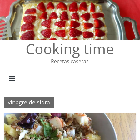
Saltar
al
contenido
Cooking time
Recetas caseras
vinagre de sidra