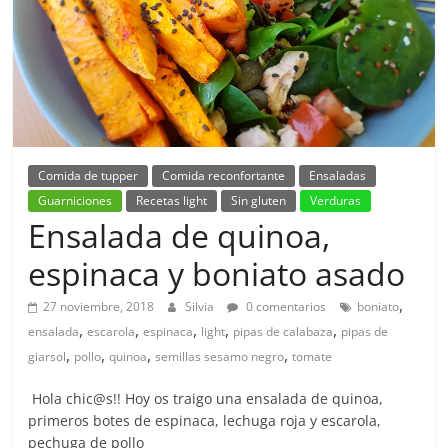
Comida de tupper
Comida reconfortante
Ensaladas
Guarniciones
Recetas light
Sin gluten
Verduras
Ensalada de quinoa,
espinaca y boniato asado
,
27 noviembre, 2018
Silvia
0 comentarios
boniato
,
,
,
,
,
ensalada
escarola
espinaca
light
pipas de calabaza
pipas de
,
,
,
,
giarsol
pollo
quinoa
semillas sesamo negro
tomate
Hola chic@s!! Hoy os traigo una ensalada de quinoa,
primeros botes de espinaca, lechuga roja y escarola,
pechuga de pollo