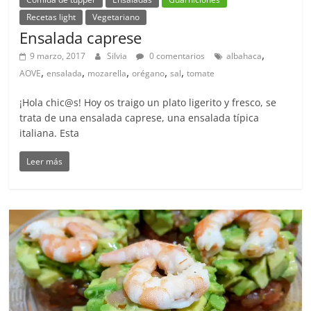
Recetas light
Vegetariano
Ensalada caprese
,
9 marzo, 2017
Silvia
0 comentarios
albahaca
,
,
,
,
,
AOVE
ensalada
mozarella
orégano
sal
tomate
¡Hola chic@s! Hoy os traigo un plato ligerito y fresco, se
trata de una ensalada caprese, una ensalada típica
italiana. Esta
Leer más