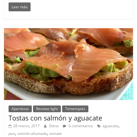
Leer más
Aperitivos
Recetas light
Tentempiés
Tostas con salmón y aguacate
,
28 marzo, 2017
Elena
0 comentarios
aguacate
,
,
pan
salmón ahumado
tomate