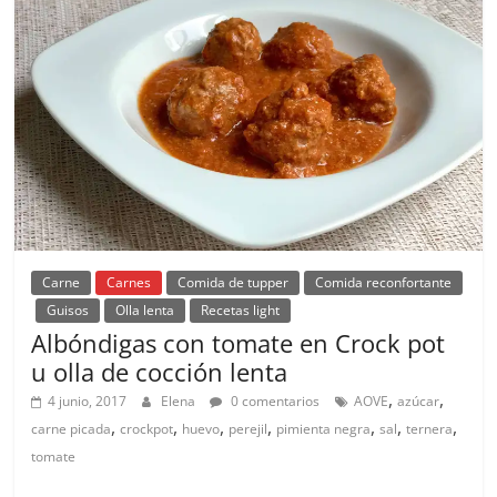
Carne
Carnes
Comida de tupper
Comida reconfortante
Guisos
Olla lenta
Recetas light
Albóndigas con tomate en Crock pot
u olla de cocción lenta
,
,
4 junio, 2017
Elena
0 comentarios
AOVE
azúcar
,
,
,
,
,
,
,
carne picada
crockpot
huevo
perejil
pimienta negra
sal
ternera
tomate