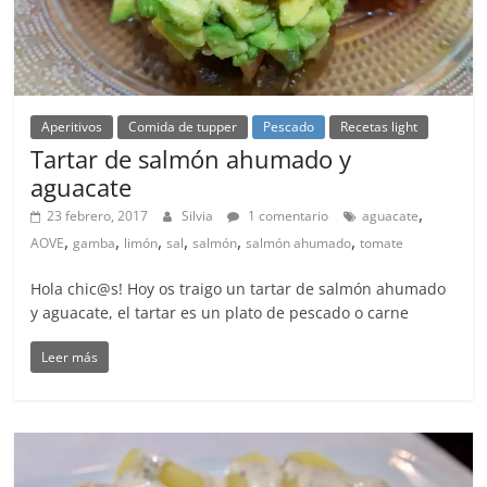
Aperitivos
Comida de tupper
Pescado
Recetas light
Tartar de salmón ahumado y
aguacate
,
23 febrero, 2017
Silvia
1 comentario
aguacate
,
,
,
,
,
,
AOVE
gamba
limón
sal
salmón
salmón ahumado
tomate
Hola chic@s! Hoy os traigo un tartar de salmón ahumado
y aguacate, el tartar es un plato de pescado o carne
Leer más