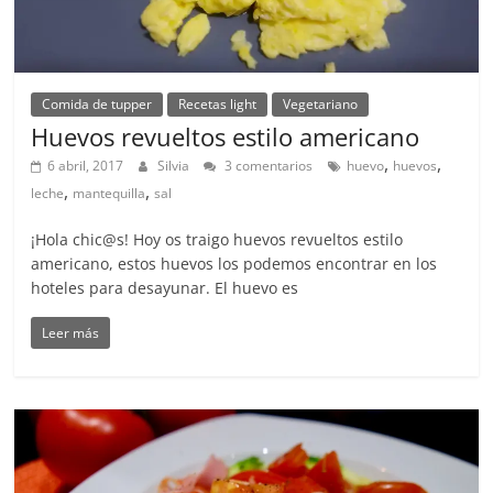
Comida de tupper
Recetas light
Vegetariano
Huevos revueltos estilo americano
,
,
6 abril, 2017
Silvia
3 comentarios
huevo
huevos
,
,
leche
mantequilla
sal
¡Hola chic@s! Hoy os traigo huevos revueltos estilo
americano, estos huevos los podemos encontrar en los
hoteles para desayunar. El huevo es
Leer más