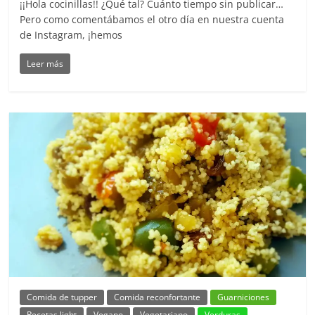
¡¡Hola cocinillas!! ¿Qué tal? Cuánto tiempo sin publicar…
Pero como comentábamos el otro día en nuestra cuenta
de Instagram, ¡hemos
Leer más
Comida de tupper
Comida reconfortante
Guarniciones
Recetas light
Vegano
Vegetariano
Verduras