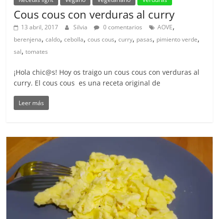
Cous cous con verduras al curry
,
13 abril, 2017
Silvia
0 comentarios
AOVE
,
,
,
,
,
,
,
berenjena
caldo
cebolla
cous cous
curry
pasas
pimiento verde
,
sal
tomates
¡Hola chic@s! Hoy os traigo un cous cous con verduras al
curry. El cous cous es una receta original de
Leer más