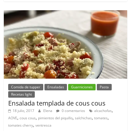
Comida de tupper
Ensaladas
Guarniciones
Pasta
Recetas light
Ensalada templada de cous cous
,
18 julio, 2017
Elena
0 comentarios
alcachofas
,
,
,
,
,
AOVE
cous cous
pimientos del piquillo
salchichas
tomates
,
tomates cherry
ventresca