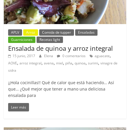
APLV
Arroz
Comida de tupper
Ensaladas
Guarniciones
Recetas light
Ensalada de quinoa y arroz integral
,
15 junio, 2017
Elena
0 comentarios
aguacate
,
,
,
,
,
,
,
AOVE
arroz integral
avena
miel
piña
quinoa
surimi
vinagre de
sidra
¡¡Hola cocinillas!! Qué de calor que está haciendo… Así
que… ¿Qué mejor que tener a mano una deliciosa
ensalada para
Leer más