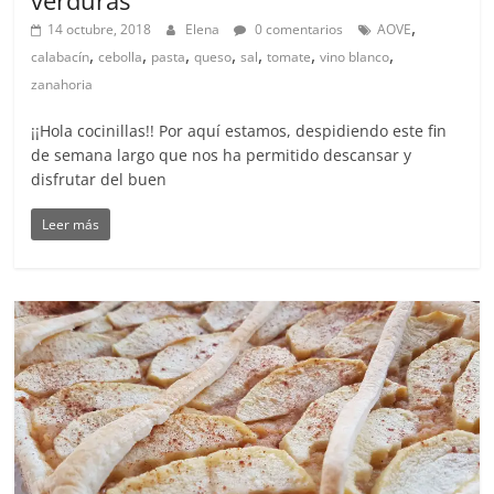
verduras
,
14 octubre, 2018
Elena
0 comentarios
AOVE
,
,
,
,
,
,
,
calabacín
cebolla
pasta
queso
sal
tomate
vino blanco
zanahoria
¡¡Hola cocinillas!! Por aquí estamos, despidiendo este fin
de semana largo que nos ha permitido descansar y
disfrutar del buen
Leer más