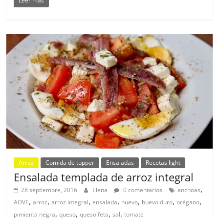
Leer más
Arroz
Comida de tupper
Ensaladas
Recetas light
Ensalada templada de arroz integral
,
28 septiembre, 2016
Elena
0 comentarios
anchoas
,
,
,
,
,
,
,
AOVE
arroz
arroz integral
ensalada
huevo
huevo duro
orégano
,
,
,
,
pimienta negra
queso
queso feta
sal
tomate