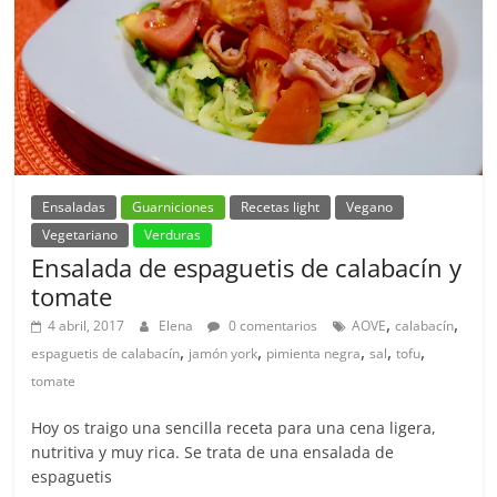
Ensaladas
Guarniciones
Recetas light
Vegano
Vegetariano
Verduras
Ensalada de espaguetis de calabacín y
tomate
,
,
4 abril, 2017
Elena
0 comentarios
AOVE
calabacín
,
,
,
,
,
espaguetis de calabacín
jamón york
pimienta negra
sal
tofu
tomate
Hoy os traigo una sencilla receta para una cena ligera,
nutritiva y muy rica. Se trata de una ensalada de
espaguetis