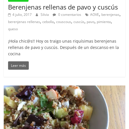
Berenjenas rellenas de pavo y cuscús
,
,
4 julio, 2017
Silvia
0 comentarios
AOVE
berenjenas
,
,
,
,
,
,
berenjenas rellenas
cebolla
couscous
cuscús
pavo
pimienta
queso
¡Hola chic@s!! Hoy os traigo unas riquísimas berenjenas
rellenas de pavo y cuscús. Después de un descanso en la
cocina
Leer más