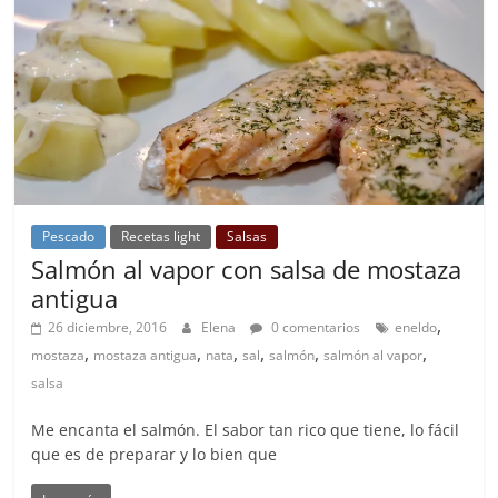
Pescado
Recetas light
Salsas
Salmón al vapor con salsa de mostaza
antigua
,
26 diciembre, 2016
Elena
0 comentarios
eneldo
,
,
,
,
,
,
mostaza
mostaza antigua
nata
sal
salmón
salmón al vapor
salsa
Me encanta el salmón. El sabor tan rico que tiene, lo fácil
que es de preparar y lo bien que