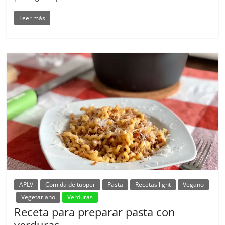
Leer más
APLV
Comida de tupper
Pasta
Recetas light
Vegano
Vegetariano
Verduras
Receta para preparar pasta con