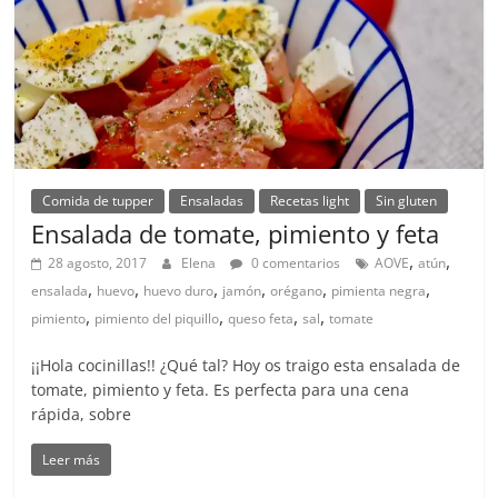
Comida de tupper
Ensaladas
Recetas light
Sin gluten
Ensalada de tomate, pimiento y feta
,
,
28 agosto, 2017
Elena
0 comentarios
AOVE
atún
,
,
,
,
,
,
ensalada
huevo
huevo duro
jamón
orégano
pimienta negra
,
,
,
,
pimiento
pimiento del piquillo
queso feta
sal
tomate
¡¡Hola cocinillas!! ¿Qué tal? Hoy os traigo esta ensalada de
tomate, pimiento y feta. Es perfecta para una cena
rápida, sobre
Leer más