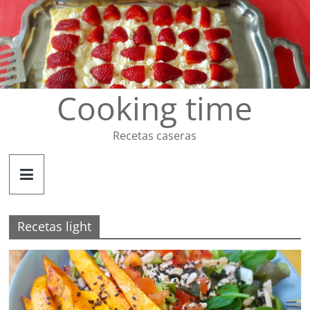
Saltar
al
contenido
Cooking time
Recetas caseras
Recetas light