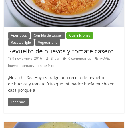
Aperitivos
Comida de tupper
Guarniciones
Recetas light
Vegetariano
Revuelto de huevos y tomate casero
,
9 noviembre, 2016
Silvia
0 comentarios
AOVE
,
,
huevos
tomate
tomate frito
¡Hola chic@s! Hoy os traigo una receta de revuelto
de huevos y tomate frito que mi madre hacía mucho en
casa porque a
Leer más