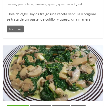
,
,
,
,
,
huevos
pan rallado
pimienta
queso
queso rallado
sal
¡Hola chic@s! Hoy os traigo una receta sencilla y original,
se trata de un pastel de coliflor y queso, una manera
Leer más