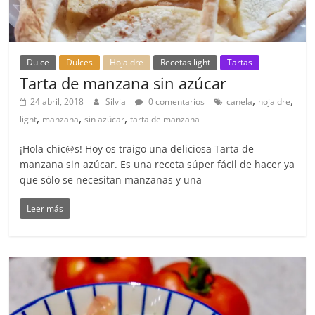
Dulce
Dulces
Hojaldre
Recetas light
Tartas
Tarta de manzana sin azúcar
,
,
24 abril, 2018
Silvia
0 comentarios
canela
hojaldre
,
,
,
light
manzana
sin azúcar
tarta de manzana
¡Hola chic@s! Hoy os traigo una deliciosa Tarta de
manzana sin azúcar. Es una receta súper fácil de hacer ya
que sólo se necesitan manzanas y una
Leer más