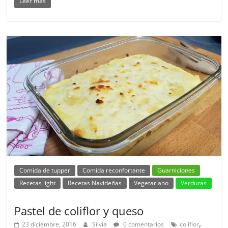
Leer más
Comida de tupper
Comida reconfortante
Guarniciones
Recetas light
Recetas Navideñas
Vegetariano
Verduras
Pastel de coliflor y queso
,
23 diciembre, 2016
Silvia
0 comentarios
coliflor