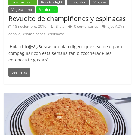
Guarniciones
Recetas light
Sin gluten
Vegano
Vegetariano
Verduras
Revuelto de champiñones y espinacas
,
,
18 noviembre, 2016
Silvia
0 comentarios
ajo
AOVE
,
,
cebolla
champiñones
espinacas
¡Hola chic@s! ¿Buscas un plato ligero que sea ideal para
compaginar con esta semana tan bizcochera? Pues
entonces te gustará
Leer más