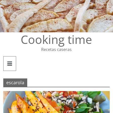
Saltar
al
contenido
Cooking time
Recetas caseras
escarola