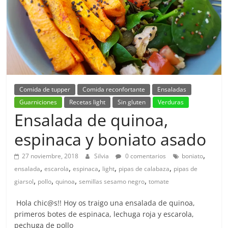
Comida de tupper
Comida reconfortante
Ensaladas
Guarniciones
Recetas light
Sin gluten
Verduras
Ensalada de quinoa,
espinaca y boniato asado
,
27 noviembre, 2018
Silvia
0 comentarios
boniato
,
,
,
,
,
ensalada
escarola
espinaca
light
pipas de calabaza
pipas de
,
,
,
,
giarsol
pollo
quinoa
semillas sesamo negro
tomate
Hola chic@s!! Hoy os traigo una ensalada de quinoa,
primeros botes de espinaca, lechuga roja y escarola,
pechuga de pollo