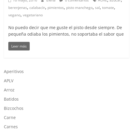
16 mayo, 2016
Elena
0 comentarios
AOVE
azúcar
,
,
,
,
,
,
berenjenas
calabacín
pimientos
pisto manchego
sal
tomate
,
vegano
vegetariano
No puedo decir que me guste el pisto desde siempre. De
pequeña odiaba los pimientos, no soportaba el sabor que
Leer más
Aperitivos
APLV
Arroz
Batidos
Bizcochos
Carne
Carnes