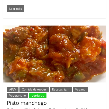
Leer más
APLV
Comida de tupper
Recetas light
Vegano
Vegetariano
Verduras
Pisto manchego
,
,