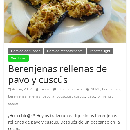
Comida de tupper
Comida reconfortante
Recetas light
Verduras
Berenjenas rellenas de
pavo y cuscús
,
,
4 julio, 2017
Silvia
0 comentarios
AOVE
berenjenas
,
,
,
,
,
,
berenjenas rellenas
cebolla
couscous
cuscús
pavo
pimienta
queso
¡Hola chic@s!! Hoy os traigo unas riquísimas berenjenas
rellenas de pavo y cuscús. Después de un descanso en la
cocina