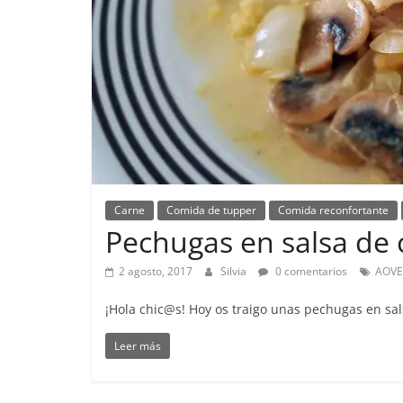
Carne
Comida de tupper
Comida reconfortante
Pechugas en salsa de
2 agosto, 2017
Silvia
0 comentarios
AOVE
¡Hola chic@s! Hoy os traigo unas pechugas en sa
Leer más