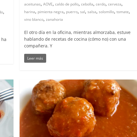
,
,
,
,
,
,
aceitunas
AOVE
caldo de pollo
cebolla
cerdo
cerveza
,
,
,
,
,
,
,
,
harina
pimienta negra
puerro
sal
salsa
solomillo
tomate
do
,
vino blanco
zanahoria
El otro día en la oficina, mientras almorzaba, estuve
hablando de recetas de cocina (cómo no) con una
 ha
compañera. Y
Leer más