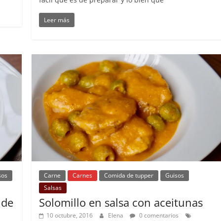
Leer más
sos
Carne
Carnes
Comida de tupper
Guisos
Salsas
 de
Solomillo en salsa con aceitunas
10 octubre, 2016
Elena
0 comentarios