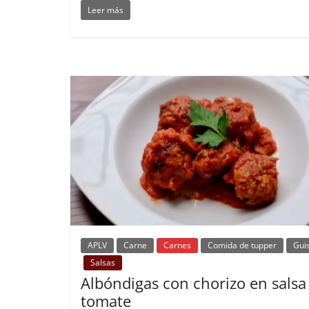
Leer más
APLV
Carne
Carnes
Comida de tupper
Gui
Salsas
Albóndigas con chorizo en salsa
tomate