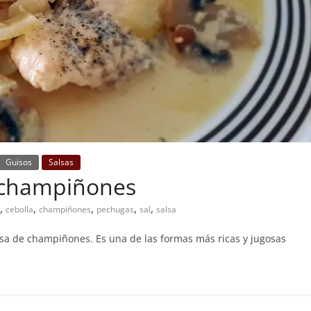
Guisos
Salsas
 champiñones
,
,
,
,
,
cebolla
champiñones
pechugas
sal
salsa
lsa de champiñones. Es una de las formas más ricas y jugosas