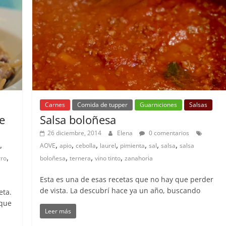
Carnes
Comida de tupper
Guarniciones
Salsas
e
Salsa boloñesa
26 diciembre, 2014
Elena
0 comentarios
,
,
,
,
,
,
,
,
AOVE
apio
cebolla
laurel
pimienta
sal
salsa
salsa
,
,
,
,
rro
boloñesa
ternera
vino tinto
zanahoria
Esta es una de esas recetas que no hay que perder
de vista. La descubrí hace ya un año, buscando
eta.
 que
Leer más