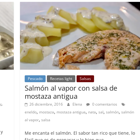
Pescado
Recetas light
Salsas
Salmón al vapor con salsa de
mostaza antigua
,
y
26 diciembre, 2016
Elena
0 comentarios
,
,
,
,
,
,
eneldo
mostaza
mostaza antigua
nata
sal
salmón
salmón
,
al vapor
salsa
 y
Me encanta el salmón. El sabor tan rico que tiene, lo
fácil que es de preparar y lo bien que