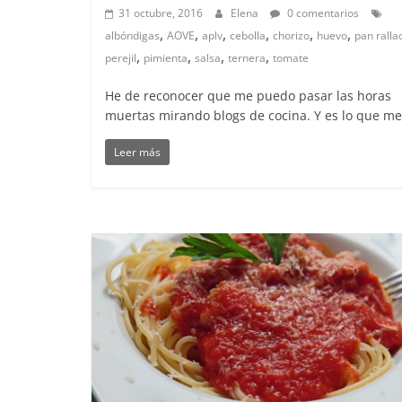
31 octubre, 2016
Elena
0 comentarios
,
,
,
,
,
,
albóndigas
AOVE
aplv
cebolla
chorizo
huevo
pan ralla
,
,
,
,
perejil
pimienta
salsa
ternera
tomate
He de reconocer que me puedo pasar las horas
muertas mirando blogs de cocina. Y es lo que me
Leer más