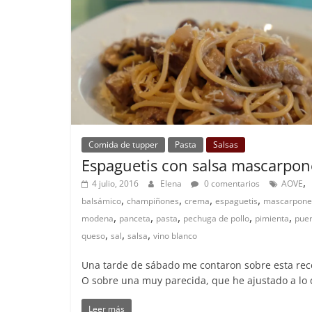
Comida de tupper
Pasta
Salsas
Espaguetis con salsa mascarpon
,
4 julio, 2016
Elena
0 comentarios
AOVE
,
,
,
,
balsámico
champiñones
crema
espaguetis
mascarpone
,
,
,
,
,
modena
panceta
pasta
pechuga de pollo
pimienta
pue
,
,
,
queso
sal
salsa
vino blanco
Una tarde de sábado me contaron sobre esta rec
O sobre una muy parecida, que he ajustado a lo
Leer más