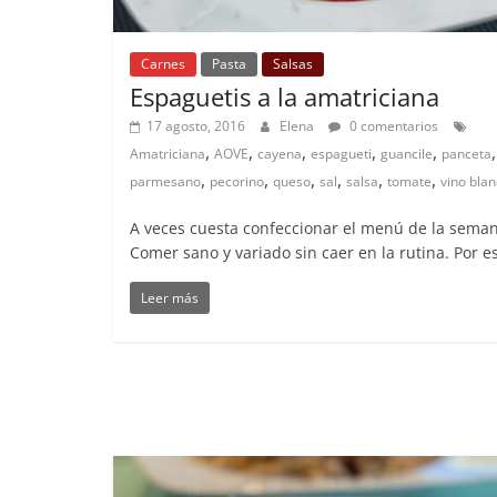
Carnes
Pasta
Salsas
Espaguetis a la amatriciana
17 agosto, 2016
Elena
0 comentarios
,
,
,
,
,
,
Amatriciana
AOVE
cayena
espagueti
guancile
panceta
,
,
,
,
,
,
parmesano
pecorino
queso
sal
salsa
tomate
vino bla
A veces cuesta confeccionar el menú de la seman
Comer sano y variado sin caer en la rutina. Por e
Leer más