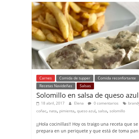
Carnes
Comida de tupper
Comida reconfortante
Recetas Navideñas
Salsas
Solomillo en salsa de queso azul
18 abril, 2017
Elena
0 comentarios
brand
,
,
,
,
,
coñac
nata
pimienta
queso azul
salsa
solomillo
¡¡Hola cocinillas!! Hoy os traigo una receta que se
prepara en un periquete y que está de toma pan