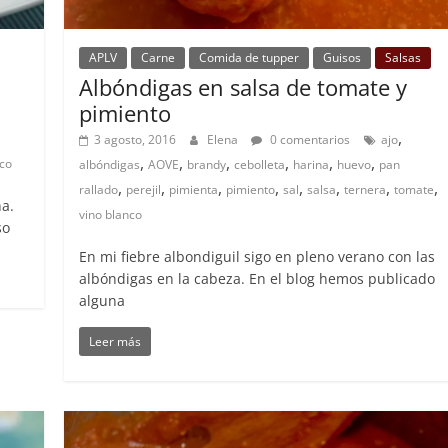
APLV
Carne
Comida de tupper
Guisos
Salsas
Albóndigas en salsa de tomate y
pimiento
,
3 agosto, 2016
Elena
0 comentarios
ajo
,
,
,
,
,
,
nco
albóndigas
AOVE
brandy
cebolleta
harina
huevo
pan
,
,
,
,
,
,
,
,
rallado
perejil
pimienta
pimiento
sal
salsa
ternera
tomate
a.
vino blanco
so
En mi fiebre albondiguil sigo en pleno verano con las
albóndigas en la cabeza. En el blog hemos publicado
alguna
Leer más