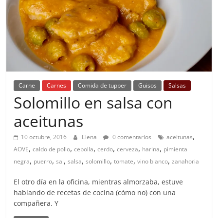
Carne
Carnes
Comida de tupper
Guisos
Salsas
Solomillo en salsa con
aceitunas
,
10 octubre, 2016
Elena
0 comentarios
aceitunas
,
,
,
,
,
,
AOVE
caldo de pollo
cebolla
cerdo
cerveza
harina
pimienta
,
,
,
,
,
,
,
negra
puerro
sal
salsa
solomillo
tomate
vino blanco
zanahoria
El otro día en la oficina, mientras almorzaba, estuve
hablando de recetas de cocina (cómo no) con una
compañera. Y