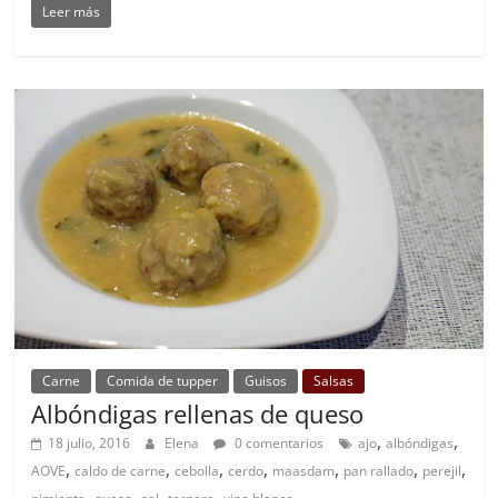
Leer más
Carne
Comida de tupper
Guisos
Salsas
Albóndigas rellenas de queso
,
,
18 julio, 2016
Elena
0 comentarios
ajo
albóndigas
,
,
,
,
,
,
,
AOVE
caldo de carne
cebolla
cerdo
maasdam
pan rallado
perejil
,
,
,
,