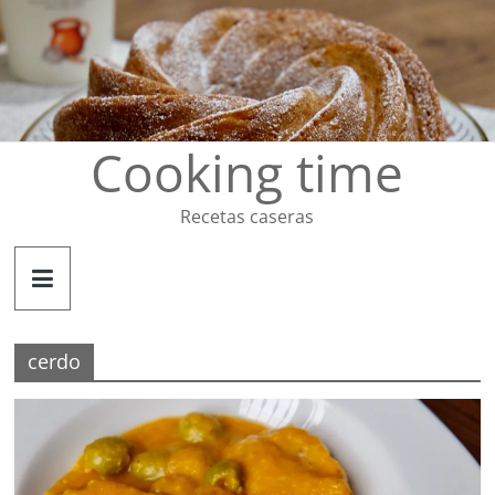
Saltar
al
contenido
Cooking time
Recetas caseras
cerdo