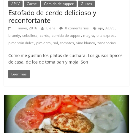
APLV
Carne
Comida de tupper
Guisos
Estofado de cerdo delicioso y
reconfortante
,
,
11 mayo, 2016
Elena
0 comentarios
ajo
AOVE
,
,
,
,
,
,
brandy
cebolleta
cerdo
comida de tupper
magra
olla expres
,
,
,
,
,
pimentón dulce
pimienta
sal
tomates
vino blanco
zanahorias
Cómo me gustan los platos de cuchara. Los guisos típicos
de casa, de los de toma pan y moja. Son
Leer más