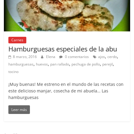
Carnes
Hamburguesas especiales de la abu
,
,
8 marzo, 2016
Elena
0 comentarios
ajos
cerdo
,
,
,
,
,
hamburguesas
huevos
pan rallado
pechuga de pollo
perejil
tocino
¡Muy buenas! Me estreno en el mundo de las recetas con
este delicioso manjar, cosecha de mi abuela… Las
hamburguesas
Leer más