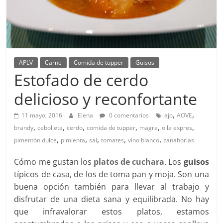
APLV
Carne
Comida de tupper
Guisos
Estofado de cerdo
delicioso y reconfortante
,
,
11 mayo, 2016
Elena
0 comentarios
ajo
AOVE
,
,
,
,
,
,
brandy
cebolleta
cerdo
comida de tupper
magra
olla expres
,
,
,
,
,
pimentón dulce
pimienta
sal
tomates
vino blanco
zanahorias
Cómo me gustan los
platos de cuchara
. Los
guisos
típicos de casa, de los de toma pan y moja. Son una
buena opción también para llevar al trabajo y
disfrutar de una dieta sana y equilibrada. No hay
que infravalorar estos platos, estamos