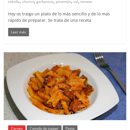
,
,
,
,
,
cebolla
chorizo
garbanzos
pimentón
sal
tomate
Hoy os traigo un plato de lo más sencillo y de lo más
rápido de preparar. Se trata de una receta
Leer más
Carnes
Comida de tupper
Pasta