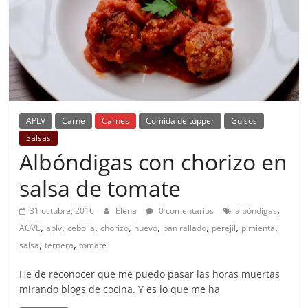
APLV
Carne
Carnes
Comida de tupper
Guisos
Salsas
Albóndigas con chorizo en
salsa de tomate
,
31 octubre, 2016
Elena
0 comentarios
albóndigas
,
,
,
,
,
,
,
,
AOVE
aplv
cebolla
chorizo
huevo
pan rallado
perejil
pimienta
,
,
salsa
ternera
tomate
He de reconocer que me puedo pasar las horas muertas
mirando blogs de cocina. Y es lo que me ha