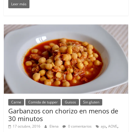
Leer más
Carne
Comida de tupper
Guisos
Sin gluten
Garbanzos con chorizo en menos de
30 minutos
,
,
17 octubre, 2016
Elena
0 comentarios
ajo
AOVE