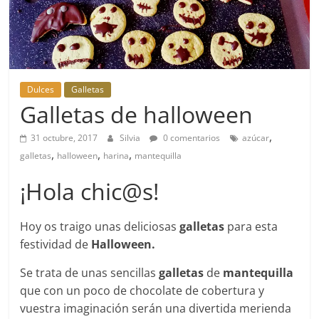
Dulces
Galletas
Galletas de halloween
,
31 octubre, 2017
Silvia
0 comentarios
azúcar
,
,
,
galletas
halloween
harina
mantequilla
¡Hola chic@s!
Hoy os traigo unas deliciosas
galletas
para esta
festividad de
Halloween.
Se trata de unas sencillas
galletas
de
mantequilla
que con un poco de chocolate de cobertura y
vuestra imaginación serán una divertida merienda