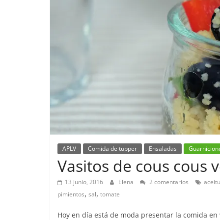
APLV
Comida de tupper
Ensaladas
Guarnicion
Vasitos de cous cous 
13 junio, 2016
Elena
2 comentarios
aceit
,
,
pimientos
sal
tomate
Hoy en día está de moda presentar la comida en 