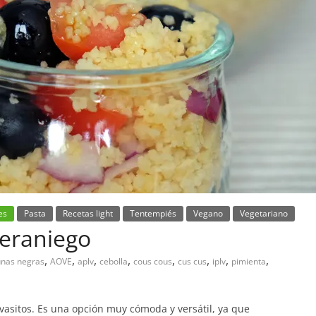
es
Pasta
Recetas light
Tentempiés
Vegano
Vegetariano
veraniego
,
,
,
,
,
,
,
,
unas negras
AOVE
aplv
cebolla
cous cous
cus cus
iplv
pimienta
vasitos. Es una opción muy cómoda y versátil, ya que