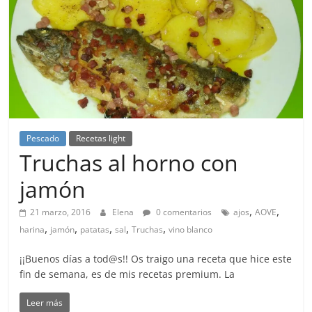
Pescado
Recetas light
Truchas al horno con
jamón
,
,
21 marzo, 2016
Elena
0 comentarios
ajos
AOVE
,
,
,
,
,
harina
jamón
patatas
sal
Truchas
vino blanco
¡¡Buenos días a tod@s!! Os traigo una receta que hice este
fin de semana, es de mis recetas premium. La
Leer más