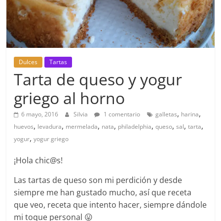
Dulces
Tartas
Tarta de queso y yogur
griego al horno
,
,
6 mayo, 2016
Silvia
1 comentario
galletas
harina
,
,
,
,
,
,
,
,
huevos
levadura
mermelada
nata
philadelphia
queso
sal
tarta
,
yogur
yogur griego
¡Hola chic@s!
Las tartas de queso son mi perdición y desde
siempre me han gustado mucho, así que receta
que veo, receta que intento hacer, siempre dándole
mi toque personal 😛