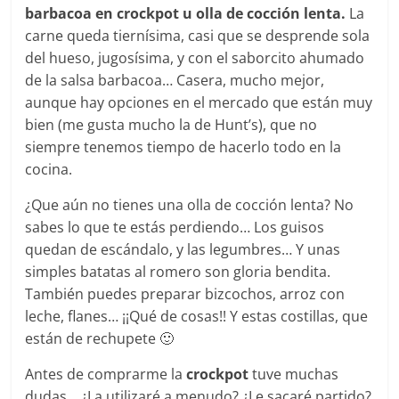
barbacoa en crockpot u olla de cocción lenta.
La
carne queda tiernísima, casi que se desprende sola
del hueso, jugosísima, y con el saborcito ahumado
de la salsa barbacoa… Casera, mucho mejor,
aunque hay opciones en el mercado que están muy
bien (me gusta mucho la de Hunt’s), que no
siempre tenemos tiempo de hacerlo todo en la
cocina.
¿Que aún no tienes una olla de cocción lenta? No
sabes lo que te estás perdiendo… Los guisos
quedan de escándalo, y las legumbres… Y unas
simples batatas al romero son gloria bendita.
También puedes preparar bizcochos, arroz con
leche, flanes… ¡¡Qué de cosas!! Y estas costillas, que
están de rechupete 🙂
Antes de comprarme la
crockpot
tuve muchas
dudas… ¿La utilizaré a menudo? ¿Le sacaré partido?