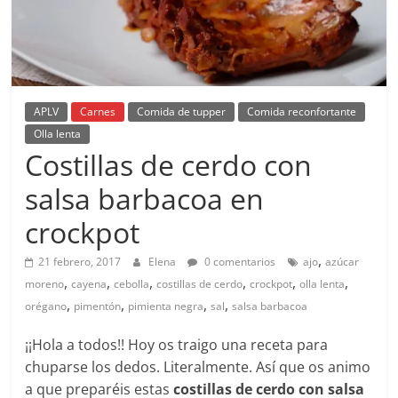
APLV
Carnes
Comida de tupper
Comida reconfortante
Olla lenta
Costillas de cerdo con
salsa barbacoa en
crockpot
,
21 febrero, 2017
Elena
0 comentarios
ajo
azúcar
,
,
,
,
,
,
moreno
cayena
cebolla
costillas de cerdo
crockpot
olla lenta
,
,
,
,
orégano
pimentón
pimienta negra
sal
salsa barbacoa
¡¡Hola a todos!! Hoy os traigo una receta para
chuparse los dedos. Literalmente. Así que os animo
a que preparéis estas
costillas de cerdo con salsa