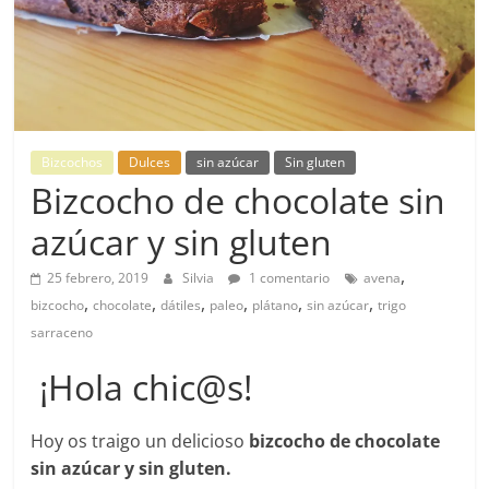
Bizcochos
Dulces
sin azúcar
Sin gluten
Bizcocho de chocolate sin
azúcar y sin gluten
,
25 febrero, 2019
Silvia
1 comentario
avena
,
,
,
,
,
,
bizcocho
chocolate
dátiles
paleo
plátano
sin azúcar
trigo
sarraceno
¡Hola chic@s!
Hoy os traigo un delicioso
bizcocho de chocolate
sin azúcar y sin gluten.