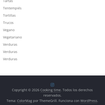
Tartas
Tentempiés
Tortillas
Trucos
Vegano
Vegetariano
Verduras
Verduras
Verduras
Copyright © 2026
Cooking time
. Todos los derechos
reservados.
Tema:
ColorMag
por ThemeGrill. Funciona con
WordPress
.