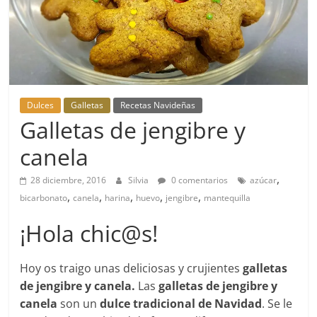
Dulces
Galletas
Recetas Navideñas
Galletas de jengibre y
canela
,
28 diciembre, 2016
Silvia
0 comentarios
azúcar
,
,
,
,
,
bicarbonato
canela
harina
huevo
jengibre
mantequilla
¡Hola chic@s!
Hoy os traigo unas deliciosas y crujientes
galletas
de jengibre y canela.
Las
galletas de jengibre y
canela
son un
dulce tradicional de Navidad
. Se le