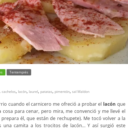
es
Tentempiés
,
,
,
,
,
,
cachelos
lacón
laurel
patatas
pimentón
sal Maldon
arrio cuando el carnicero me ofreció a probar el
lacón
que
ra cosa para cenar, pero mira, me convenció y me llevé el
prepara él, que están de rechupete). Me tocó volver a la
s una camita a los trocitos de lacón… Y así surgió este