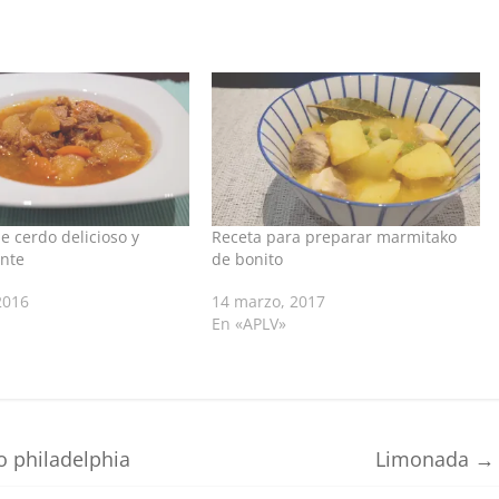
e cerdo delicioso y
Receta para preparar marmitako
ante
de bonito
2016
14 marzo, 2017
En «APLV»
 philadelphia
Limonada
→