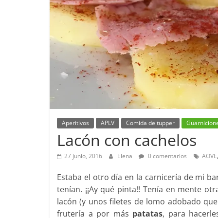
Aperitivos
APLV
Comida de tupper
Guarnicion
Lacón con cachelos
27 junio, 2016
Elena
0 comentarios
AOVE
Estaba el otro día en la carnicería de mi b
tenían. ¡¡Ay qué pinta!! Tenía en mente ot
lacón (y unos filetes de lomo adobado que 
frutería a por más
patatas
, para hacerle