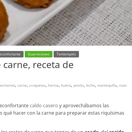
econfortante
Guarniciones
Tentempiés
 carne, receta de
,
,
,
,
,
,
,
,
bechamel
carne
croquetas
harina
huevo
jamón
leche
mantequilla
nuez
 reconfortante
caldo casero
y aprovechábamos las
 qué hacer con la carne para preparar estas riquísimas