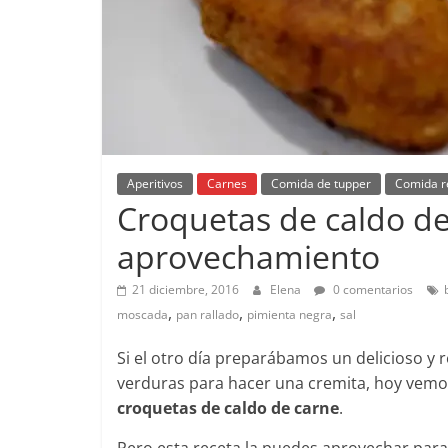
Aperitivos
Carnes
Comida de tupper
Comida r
Croquetas de caldo de
aprovechamiento
21 diciembre, 2016
Elena
0 comentarios
,
,
,
moscada
pan rallado
pimienta negra
sal
Si el otro día preparábamos un delicioso y
verduras para hacer una cremita, hoy vemos
croquetas de caldo de carne
.