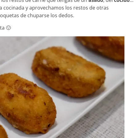
 los restos de carne que tengas de un
asado
, del
cocido
…
a cocinada y aprovechamos los restos de otras
roquetas de chuparse los dedos.
ta 🙂