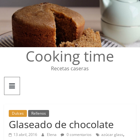
Saltar
al
contenido
Cooking time
Recetas caseras
Dulces
Rellenos
Glaseado de chocolate
,
13 abril, 2016
Elena
0 comentarios
azúcar glass