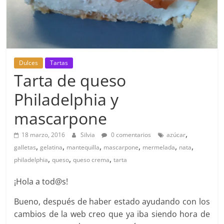
Dulces
Tartas
Tarta de queso
Philadelphia y
mascarpone
,
18 marzo, 2016
Silvia
0 comentarios
azúcar
,
,
,
,
,
,
galletas
gelatina
mantequilla
mascarpone
mermelada
nata
,
,
,
philadelphia
queso
queso crema
tarta
¡Hola a tod@s!
Bueno, después de haber estado ayudando con los
cambios de la web creo que ya iba siendo hora de