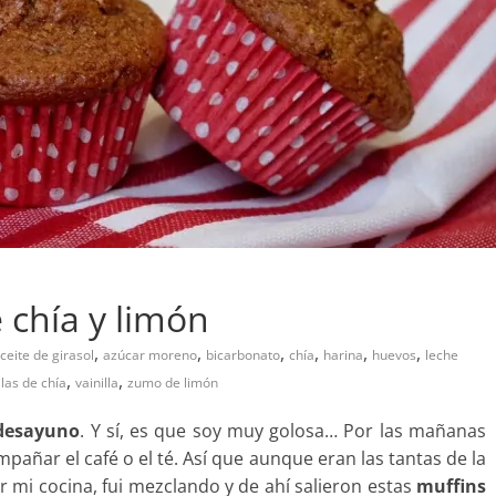
 chía y limón
,
,
,
,
,
,
ceite de girasol
azúcar moreno
bicarbonato
chía
harina
huevos
leche
,
,
las de chía
vainilla
zumo de limón
desayuno
. Y sí, es que soy muy golosa… Por las mañanas
pañar el café o el té. Así que aunque eran las tantas de la
r mi cocina, fui mezclando y de ahí salieron estas
muffins