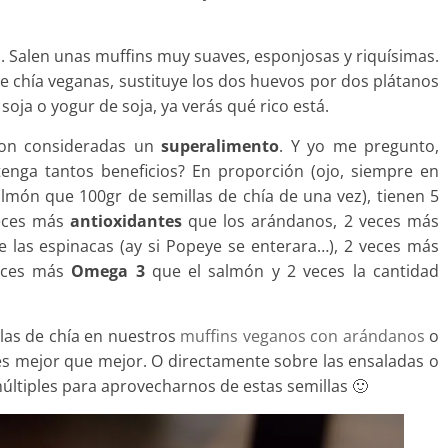
Salen unas muffins muy suaves, esponjosas y riquísimas.
de chía veganas, sustituye los dos huevos por dos plátanos
oja o yogur de soja, ya verás qué rico está.
son consideradas un
superalimento
. Y yo me pregunto,
enga tantos beneficios? En proporción (ojo, siempre en
lmón que 100gr de semillas de chía de una vez), tienen 5
veces más
antioxidantes
que los arándanos, 2 veces más
 las espinacas (ay si Popeye se enterara…), 2 veces más
veces más
Omega 3
que el salmón y 2 veces la cantidad
llas de chía en nuestros
muffins veganos con arándanos
o
s mejor que mejor. O directamente sobre las ensaladas o
ltiples para aprovecharnos de estas semillas 🙂