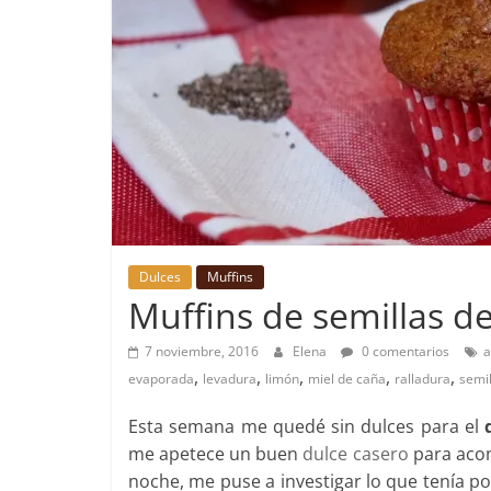
Dulces
Muffins
Muffins de semillas de
7 noviembre, 2016
Elena
0 comentarios
a
,
,
,
,
,
evaporada
levadura
limón
miel de caña
ralladura
semil
Esta semana me quedé sin dulces para el
me apetece un buen
dulce casero
para acom
noche, me puse a investigar lo que tenía po