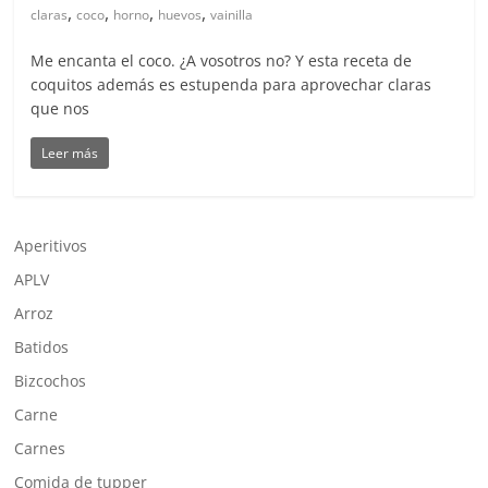
,
,
,
,
claras
coco
horno
huevos
vainilla
Me encanta el coco. ¿A vosotros no? Y esta receta de
coquitos además es estupenda para aprovechar claras
que nos
Leer más
Aperitivos
APLV
Arroz
Batidos
Bizcochos
Carne
Carnes
Comida de tupper