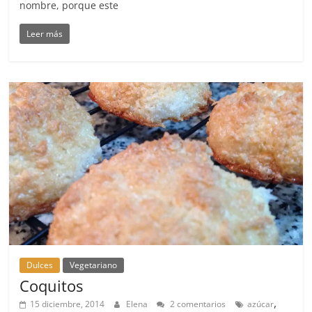
nombre, porque este
Leer más
Dulces
Vegetariano
Coquitos
,
15 diciembre, 2014
Elena
2 comentarios
azúcar