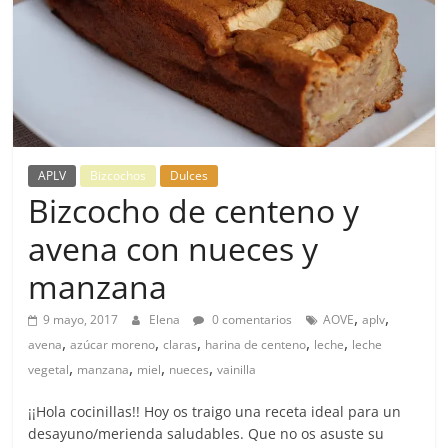
APLV
Bizcochos
Dulces
Bizcocho de centeno y
avena con nueces y
manzana
,
,
9 mayo, 2017
Elena
0 comentarios
AOVE
aplv
,
,
,
,
,
avena
azúcar moreno
claras
harina de centeno
leche
leche
,
,
,
,
vegetal
manzana
miel
nueces
vainilla
¡¡Hola cocinillas!! Hoy os traigo una receta ideal para un
desayuno/merienda saludables. Que no os asuste su